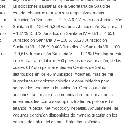
ades
jurisdicciones sanitarias de la Secretaría de Salud del
sto
estado rebasaron también sus respectivas metas:
ntar
Jurisdicción Sanitaria I – 129 % 6,431 vacunas Jurisdicción
18
Sanitaria II – 125 % 5,859 vacunas Jurisdicción Sanitaria III
nto
– 182 % 15,372 Jurisdicción Sanitaria IV – 181 % 4,691
o
Jurisdicción Sanitaria V – 108 % 5,628 Jurisdicción
Sanitaria VI – 126 % 9,408 Jurisdicción Sanitaria VII – 100
e de
% 9,615 Jurisdicción Sanitaria VIII – 127 % Para lograr esta
cobertura, se instalaron 950 puestos de vacunación, de los
cuales 612 son permanentes en Centros de Salud
distribuidos en los 46 municipios. Además, más de mil
brigadistas recorrieron colonias y comunidades para
acercar las vacunas a la población. Gracias a estas
acciones, se fortalece la inmunidad comunitaria contra
enfermedades como sarampión, tosferina, poliomielitis,
tétanos, rubéola, neumococo y hepatitis. Actualmente, las
vacunas continúan disponibles de manera gratuita en los
centros de salud del estado. Entre las biológicos