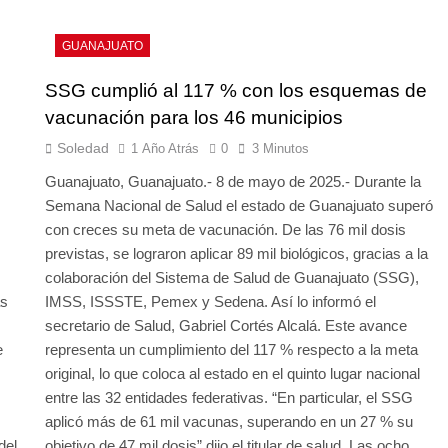
GUANAJUATO
SSG cumplió al 117 % con los esquemas de
vacunación para los 46 municipios
Soledad
1 Año Atrás
0
3 Minutos
Guanajuato, Guanajuato.- 8 de mayo de 2025.- Durante la
Semana Nacional de Salud el estado de Guanajuato superó
con creces su meta de vacunación. De las 76 mil dosis
previstas, se lograron aplicar 89 mil biológicos, gracias a la
colaboración del Sistema de Salud de Guanajuato (SSG),
as
IMSS, ISSSTE, Pemex y Sedena. Así lo informó el
secretario de Salud, Gabriel Cortés Alcalá. Este avance
e
representa un cumplimiento del 117 % respecto a la meta
original, lo que coloca al estado en el quinto lugar nacional
entre las 32 entidades federativas. “En particular, el SSG
aplicó más de 61 mil vacunas, superando en un 27 % su
del
objetivo de 47 mil dosis” dijo el titular de salud. Las ocho