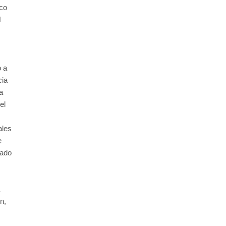
ico
N
o a
cia
a
el
ales
e
tado
n,