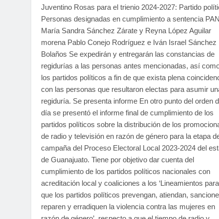
Juventino Rosas para el trienio 2024-2027: Partido polít
Personas designadas en cumplimiento a sentencia PA
María Sandra Sánchez Zárate y Reyna López Aguilar
morena Pablo Conejo Rodríguez e Iván Israel Sánchez
Bolaños Se expedirán y entregarán las constancias de
regidurías a las personas antes mencionadas, así com
los partidos políticos a fin de que exista plena coinciden
con las personas que resultaron electas para asumir un
regiduría. Se presenta informe En otro punto del orden d
día se presentó el informe final de cumplimiento de los
partidos políticos sobre la distribución de los promocion
de radio y televisión en razón de género para la etapa d
campaña del Proceso Electoral Local 2023-2024 del es
de Guanajuato. Tiene por objetivo dar cuenta del
cumplimiento de los partidos políticos nacionales con
acreditación local y coaliciones a los ‘Lineamientos para
que los partidos políticos prevengan, atiendan, sancione
reparen y erradiquen la violencia contra las mujeres en
razón de género’, respecto a que el tiempo de radio y