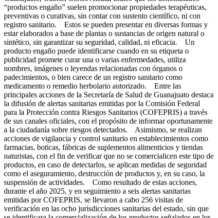
“productos engaño” suelen promocionar propiedades terapéuticas,
preventivas o curativas, sin contar con sustento científico, ni con
registro sanitario. Estos se pueden presentar en diversas formas y
estar elaborados a base de plantas o sustancias de origen natural o
sintético, sin garantizar su seguridad, calidad, ni eficacia. Un
producto engaño puede identificarse cuando en su etiqueta o
publicidad promete curar una o varias enfermedades, utiliza
nombres, imágenes o leyendas relacionadas con órganos o
padecimientos, o bien carece de un registro sanitario como
medicamento o remedio herbolario autorizado. Entre las
principales acciones de la Secretaría de Salud de Guanajuato destaca
la difusión de alertas sanitarias emitidas por la Comisión Federal
para la Protección contra Riesgos Sanitarios (COFEPRIS) a través
de sus canales oficiales, con el propósito de informar oportunamente
a la ciudadanía sobre riesgos detectados. Asimismo, se realizan
acciones de vigilancia y control sanitario en establecimientos como
farmacias, boticas, fábricas de suplementos alimenticios y tiendas
naturistas, con el fin de verificar que no se comercialicen este tipo de
productos, en caso de detectarlos, se aplican medidas de seguridad
como el aseguramiento, destrucción de productos y, en su caso, la
suspensión de actividades. Como resultado de estas acciones,
durante el año 2025, y en seguimiento a seis alertas sanitarias
emitidas por COFEPRIS, se llevaron a cabo 256 visitas de
verificación en las ocho jurisdicciones sanitarias del estado, sin que
se identificara la comercialización de los productos señalados en los