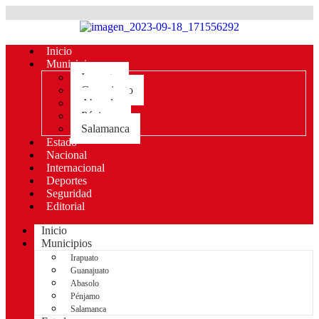
Inicio
Municipios
Irapuato
Guanajuato
Abasolo
Pénjamo
Salamanca
Estado
Nacional
Internacional
Deportes
Seguridad
Editorial
Inicio
Municipios
Irapuato
Guanajuato
Abasolo
Pénjamo
Salamanca