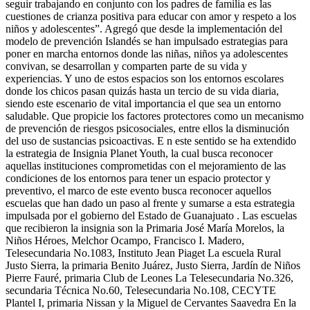
seguir trabajando en conjunto con los padres de familia es las
cuestiones de crianza positiva para educar con amor y respeto a los
niños y adolescentes”. Agregó que desde la implementación del
modelo de prevención Islandés se han impulsado estrategias para
poner en marcha entornos donde las niñas, niños ya adolescentes
convivan, se desarrollan y comparten parte de su vida y
experiencias. Y uno de estos espacios son los entornos escolares
donde los chicos pasan quizás hasta un tercio de su vida diaria,
siendo este escenario de vital importancia el que sea un entorno
saludable. Que propicie los factores protectores como un mecanismo
de prevención de riesgos psicosociales, entre ellos la disminución
del uso de sustancias psicoactivas. E n este sentido se ha extendido
la estrategia de Insignia Planet Youth, la cual busca reconocer
aquellas instituciones comprometidas con el mejoramiento de las
condiciones de los entornos para tener un espacio protector y
preventivo, el marco de este evento busca reconocer aquellos
escuelas que han dado un paso al frente y sumarse a esta estrategia
impulsada por el gobierno del Estado de Guanajuato . Las escuelas
que recibieron la insignia son la Primaria José María Morelos, la
Niños Héroes, Melchor Ocampo, Francisco I. Madero,
Telesecundaria No.1083, Instituto Jean Piaget La escuela Rural
Justo Sierra, la primaria Benito Juárez, Justo Sierra, Jardín de Niños
Pierre Fauré, primaria Club de Leones La Telesecundaria No.326,
secundaria Técnica No.60, Telesecundaria No.108, CECYTE
Plantel I, primaria Nissan y la Miguel de Cervantes Saavedra En la