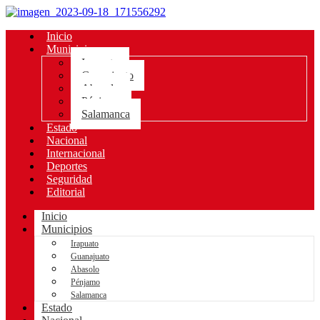
Inicio
Municipios
Irapuato
Guanajuato
Abasolo
Pénjamo
Salamanca
Estado
Nacional
Internacional
Deportes
Seguridad
Editorial
Inicio
Municipios
Irapuato
Guanajuato
Abasolo
Pénjamo
Salamanca
Estado