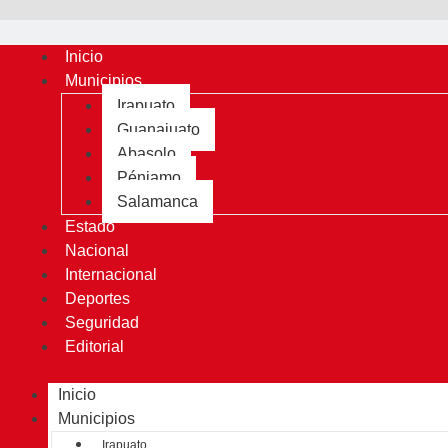
Inicio
Municipios
Irapuato
Guanajuato
Abasolo
Pénjamo
Salamanca
Estado
Nacional
Internacional
Deportes
Seguridad
Editorial
Inicio
Municipios
Irapuato