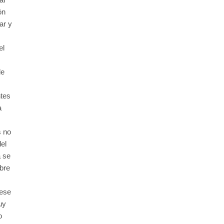
ón
ar y
el
de
ntes
a
s no
del
a se
obre
 ese
uy
o