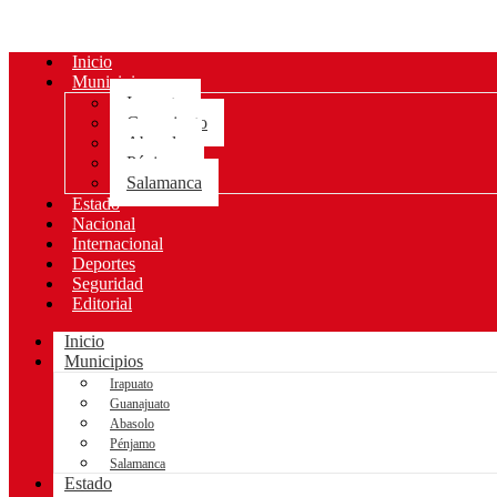
Inicio
Municipios
Irapuato
Guanajuato
Abasolo
Pénjamo
Salamanca
Estado
Nacional
Internacional
Deportes
Seguridad
Editorial
Inicio
Municipios
Irapuato
Guanajuato
Abasolo
Pénjamo
Salamanca
Estado