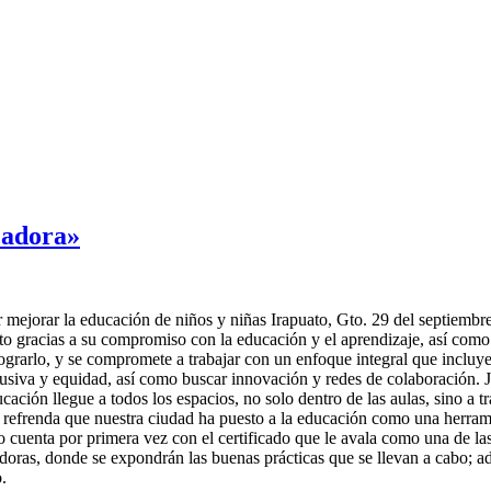
cadora»
r mejorar la educación de niños y niñas Irapuato, Gto. 29 del septiemb
o gracias a su compromiso con la educación y el aprendizaje, así como
lograrlo, y se compromete a trabajar con un enfoque integral que incluy
lusiva y equidad, así como buscar innovación y redes de colaboración. 
ducación llegue a todos los espacios, no solo dentro de las aulas, sino a
e refrenda que nuestra ciudad ha puesto a la educación como una herram
uato cuenta por primera vez con el certificado que le avala como una de
ras, donde se expondrán las buenas prácticas que se llevan a cabo; ad
.