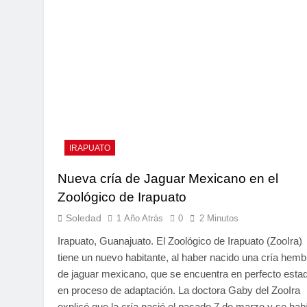
IRAPUATO
Nueva cría de Jaguar Mexicano en el
Zoológico de Irapuato
Soledad
1 Año Atrás
0
2 Minutos
Irapuato, Guanajuato. El Zoológico de Irapuato (ZooIra)
tiene un nuevo habitante, al haber nacido una cría hemb
de jaguar mexicano, que se encuentra en perfecto esta
en proceso de adaptación. La doctora Gaby del ZooIra
explicó que la cría nació el pasado 7 de marzo y se hab