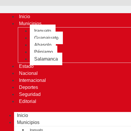
Inicio
Municipios
Irapuato
Guanajuato
Abasolo
Pénjamo
Salamanca
Estado
Nacional
Internacional
Deportes
Seguridad
Editorial
Inicio
Municipios
Irapuato