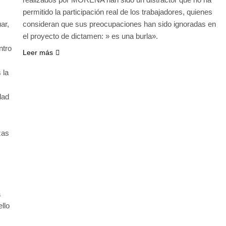
permitido la participación real de los trabajadores, quienes
ar,
consideran que sus preocupaciones han sido ignoradas en
el proyecto de dictamen: » es una burla».
ntro
Leer más
 la
dad
zas
a
llo