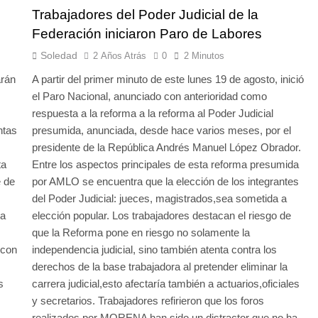
Trabajadores del Poder Judicial de la
Federación iniciaron Paro de Labores
Soledad
2 Años Atrás
0
2 Minutos
arán
A partir del primer minuto de este lunes 19 de agosto, inició
el Paro Nacional, anunciado con anterioridad como
respuesta a la reforma a la reforma al Poder Judicial
ntas
presumida, anunciada, desde hace varios meses, por el
presidente de la República Andrés Manuel López Obrador.
ta
Entre los aspectos principales de esta reforma presumida
e de
por AMLO se encuentra que la elección de los integrantes
del Poder Judicial: jueces, magistrados,sea sometida a
na
elección popular. Los trabajadores destacan el riesgo de
que la Reforma pone en riesgo no solamente la
 con
independencia judicial, sino también atenta contra los
derechos de la base trabajadora al pretender eliminar la
s
carrera judicial,esto afectaría también a actuarios,oficiales
y secretarios. Trabajadores refirieron que los foros
realizados por MORENA han sido un distractor que no ha