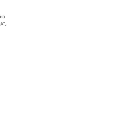
ado
A”,