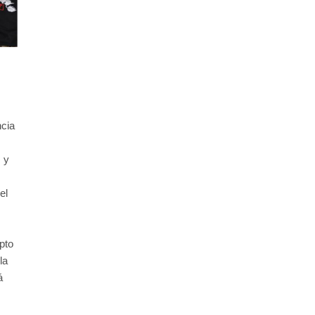
cia
s y
el
pto
la
á