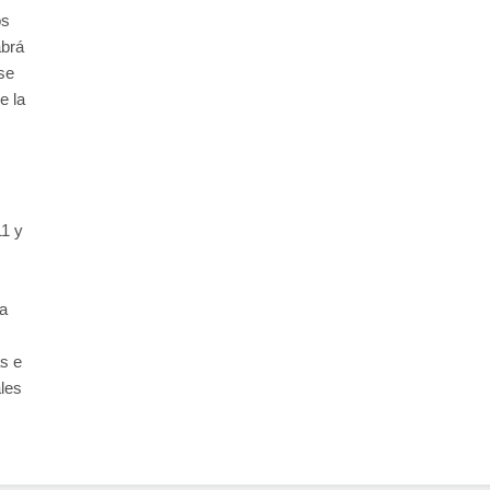
os
abrá
se
e la
11 y
ia
s e
ales