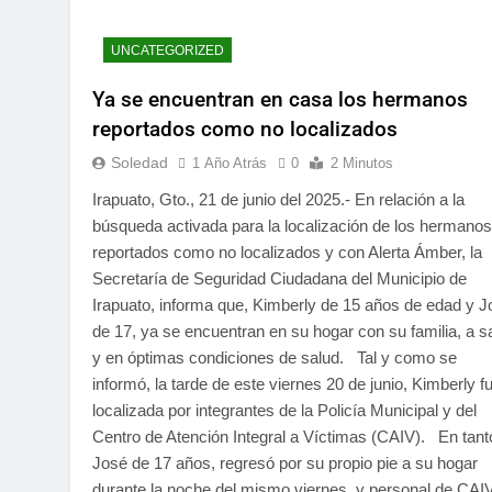
UNCATEGORIZED
Ya se encuentran en casa los hermanos
reportados como no localizados
Soledad
1 Año Atrás
0
2 Minutos
Irapuato, Gto., 21 de junio del 2025.- En relación a la
búsqueda activada para la localización de los hermanos
reportados como no localizados y con Alerta Ámber, la
Secretaría de Seguridad Ciudadana del Municipio de
Irapuato, informa que, Kimberly de 15 años de edad y J
de 17, ya se encuentran en su hogar con su familia, a s
y en óptimas condiciones de salud. Tal y como se
informó, la tarde de este viernes 20 de junio, Kimberly f
localizada por integrantes de la Policía Municipal y del
Centro de Atención Integral a Víctimas (CAIV). En tant
José de 17 años, regresó por su propio pie a su hogar
durante la noche del mismo viernes, y personal de CAIV