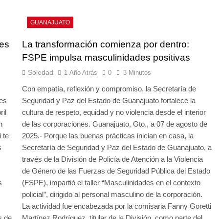
GUANAJUATO
es
La transformación comienza por dentro:
FSPE impulsa masculinidades positivas
Soledad
1 Año Atrás
0
3 Minutos
Con empatía, reflexión y compromiso, la Secretaría de
es
Seguridad y Paz del Estado de Guanajuato fortalece la
il
cultura de respeto, equidad y no violencia desde el interior
n
de las corporaciones. Guanajuato, Gto., a 07 de agosto de
 te
2025.- Porque las buenas prácticas inician en casa, la
s
Secretaría de Seguridad y Paz del Estado de Guanajuato, a
través de la División de Policía de Atención a la Violencia
de Género de las Fuerzas de Seguridad Pública del Estado
s
(FSPE), impartió el taller “Masculinidades en el contexto
policial”, dirigido al personal masculino de la corporación.
La actividad fue encabezada por la comisaria Fanny Goretti
s de
Martínez Rodríguez, titular de la División, como parte del