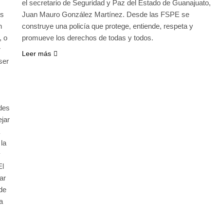
el secretario de Seguridad y Paz del Estado de Guanajuato,
es
Juan Mauro González Martínez. Desde las FSPE se
n
construye una policía que protege, entiende, respeta y
, o
promueve los derechos de todas y todos.
r
Leer más
ser
ades
jar
 la
y
El
ar
de
a