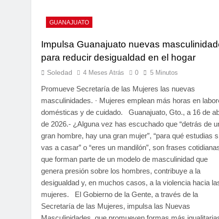
GUANAJUATO
Impulsa Guanajuato nuevas masculinidad
para reducir desigualdad en el hogar
Soledad
4 Meses Atrás
0
5 Minutos
Promueve Secretaría de las Mujeres las nuevas
masculinidades. · Mujeres emplean más horas en labor
domésticas y de cuidado. Guanajuato, Gto., a 16 de abr
de 2026.- ¿Alguna vez has escuchado que “detrás de u
gran hombre, hay una gran mujer”, “para qué estudias si
vas a casar” o “eres un mandilón”, son frases cotidiana
que forman parte de un modelo de masculinidad que
genera presión sobre los hombres, contribuye a la
desigualdad y, en muchos casos, a la violencia hacia la
mujeres. El Gobierno de la Gente, a través de la
Secretaría de las Mujeres, impulsa las Nuevas
Masculinidades, que promueven formas más igualitaria