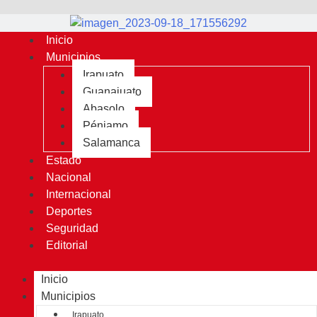
Inicio
Municipios
Irapuato
Guanajuato
Abasolo
Pénjamo
Salamanca
Estado
Nacional
Internacional
Deportes
Seguridad
Editorial
Inicio
Municipios
Irapuato