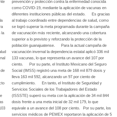
nte
prevención y protección contra la enfermedad conocida
como COVID-19, mediante la aplicación de vacunas en
diferentes instituciones públicas del estado. Es gracias
la
al trabajo coordinado entre dependencias de salud, como
ra
se logró superar la meta programada durante la campaña
 la
de vacunación más reciente, alcanzando una cobertura
superior a lo previsto y reforzando la protección de la
población guanajuatense. Para la actual campaña de
alud
vacunación invernal la dependencia estatal aplicó 336 mil
nal
133 vacunas, lo que representa un avance del 107 por
ciento. Por su parte, el Instituto Mexicano del Seguro
 de
Social (IMSS) registró una meta de 168 mil 879 dosis y
lleva 163 mil 592, alcanzando un 97 por ciento de
cto
cumplimiento. En tanto, el Instituto de Seguridad y
s.
Servicios Sociales de los Trabajadores del Estado
ce
(ISSSTE) superó su meta con la aplicación de 34 mil 844
das
dosis frente a una meta inicial de 32 mil 179, lo que
 103
equivale a un avance del 108 por ciento. Por su parte, los
servicios médicos de PEMEX reportaron la aplicación de 5