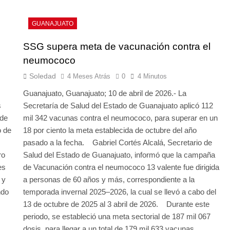
GUANAJUATO
SSG supera meta de vacunación contra el
neumococo
Soledad
4 Meses Atrás
0
4 Minutos
Guanajuato, Guanajuato; 10 de abril de 2026.- La
s
Secretaría de Salud del Estado de Guanajuato aplicó 112
 de
mil 342 vacunas contra el neumococo, para superar en un
o de
18 por ciento la meta establecida de octubre del año
pasado a la fecha. Gabriel Cortés Alcalá, Secretario de
ro
Salud del Estado de Guanajuato, informó que la campaña
es
de Vacunación contra el neumococo 13 valente fue dirigida
 y
a personas de 60 años y más, correspondiente a la
ndo
temporada invernal 2025–2026, la cual se llevó a cabo del
13 de octubre de 2025 al 3 abril de 2026. Durante este
s
periodo, se estableció una meta sectorial de 187 mil 067
dosis, para llegar a un total de 179 mil 633 vacunas