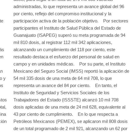
administradas, lo que representa un avance global del 96
por ciento, reflejo del compromiso institucional y la
te
participación activa de la población objetivo. Por sectores
participantes el Instituto de Salud Pública del Estado de
Guanajuato (ISAPEG) superó su meta programada de 94
mil 810 dosis, al registrar 112 mil 342 aplicaciones,
más
alcanzando un cumplimiento del 118 por ciento, este
en
resultado destaca el esfuerzo del personal de salud en
campo y en unidades médicas. Por su parte, el Instituto
an
Mexicano del Seguro Social (IMSS) reportó la aplicación de
o y
54 mil 335 dosis de una meta de 64 mil 708, lo que
os
representa un avance del 84 por ciento. En tanto, el
Instituto de Seguridad y Servicios Sociales de los
stos
Trabajadores del Estado (ISSSTE) alcanzó 10 mil 708
tal,
dosis aplicadas de una meta de 24 mil 628, equivalente al
ina
43 por ciento de cumplimiento. En lo que respecta a
ción
Petróleos Mexicanos (PEMEX), se aplicaron mil 808 dosis
de un total programado de 2 mil 921, alcanzando un 62 por