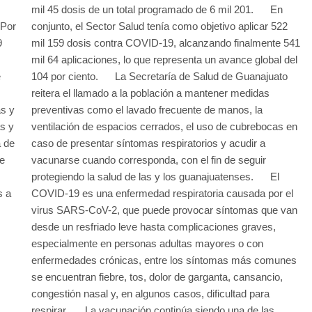
mil 45 dosis de un total programado de 6 mil 201. En
 Por
conjunto, el Sector Salud tenía como objetivo aplicar 522
9
mil 159 dosis contra COVID-19, alcanzando finalmente 541
mil 64 aplicaciones, lo que representa un avance global del
e
104 por ciento. La Secretaría de Salud de Guanajuato
reitera el llamado a la población a mantener medidas
as y
preventivas como el lavado frecuente de manos, la
s y
ventilación de espacios cerrados, el uso de cubrebocas en
 de
caso de presentar síntomas respiratorios y acudir a
de
vacunarse cuando corresponda, con el fin de seguir
protegiendo la salud de las y los guanajuatenses. El
s a
COVID-19 es una enfermedad respiratoria causada por el
virus SARS-CoV-2, que puede provocar síntomas que van
desde un resfriado leve hasta complicaciones graves,
especialmente en personas adultas mayores o con
enfermedades crónicas, entre los síntomas más comunes
se encuentran fiebre, tos, dolor de garganta, cansancio,
congestión nasal y, en algunos casos, dificultad para
respirar. La vacunación continúa siendo una de las