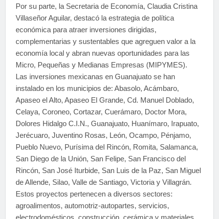
Por su parte, la Secretaria de Economía, Claudia Cristina
Villaseñor Aguilar, destacó la estrategia de política
económica para atraer inversiones dirigidas,
complementarias y sustentables que agreguen valor a la
economía local y abran nuevas oportunidades para las
Micro, Pequeñas y Medianas Empresas (MIPYMES).
Las inversiones mexicanas en Guanajuato se han
instalado en los municipios de: Abasolo, Acámbaro,
Apaseo el Alto, Apaseo El Grande, Cd. Manuel Doblado,
Celaya, Coroneo, Cortazar, Cuerámaro, Doctor Mora,
Dolores Hidalgo C.I.N., Guanajuato, Huanímaro, Irapuato,
Jerécuaro, Juventino Rosas, León, Ocampo, Pénjamo,
Pueblo Nuevo, Purísima del Rincón, Romita, Salamanca,
San Diego de la Unión, San Felipe, San Francisco del
Rincón, San José Iturbide, San Luis de la Paz, San Miguel
de Allende, Silao, Valle de Santiago, Victoria y Villagrán.
Estos proyectos pertenecen a diversos sectores:
agroalimentos, automotriz-autopartes, servicios,
electrodomésticos, construcción, cerámica y materiales,