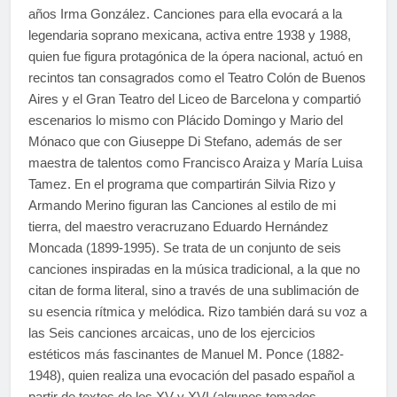
años Irma González. Canciones para ella evocará a la
legendaria soprano mexicana, activa entre 1938 y 1988,
quien fue figura protagónica de la ópera nacional, actuó en
recintos tan consagrados como el Teatro Colón de Buenos
Aires y el Gran Teatro del Liceo de Barcelona y compartió
escenarios lo mismo con Plácido Domingo y Mario del
Mónaco que con Giuseppe Di Stefano, además de ser
maestra de talentos como Francisco Araiza y María Luisa
Tamez. En el programa que compartirán Silvia Rizo y
Armando Merino figuran las Canciones al estilo de mi
tierra, del maestro veracruzano Eduardo Hernández
Moncada (1899-1995). Se trata de un conjunto de seis
canciones inspiradas en la música tradicional, a la que no
citan de forma literal, sino a través de una sublimación de
su esencia rítmica y melódica. Rizo también dará su voz a
las Seis canciones arcaicas, uno de los ejercicios
estéticos más fascinantes de Manuel M. Ponce (1882-
1948), quien realiza una evocación del pasado español a
partir de textos de los XV y XVI (algunos tomados