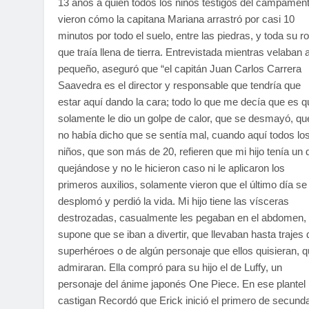
13 años a quien todos los niños testigos del campamen
vieron cómo la capitana Mariana arrastró por casi 10
minutos por todo el suelo, entre las piedras, y toda su r
que traía llena de tierra. Entrevistada mientras velaban a
pequeño, aseguró que “el capitán Juan Carlos Carrera
Saavedra es el director y responsable que tendría que
estar aquí dando la cara; todo lo que me decía que es q
solamente le dio un golpe de calor, que se desmayó, qu
no había dicho que se sentía mal, cuando aquí todos lo
niños, que son más de 20, refieren que mi hijo tenía un 
quejándose y no le hicieron caso ni le aplicaron los
primeros auxilios, solamente vieron que el último día se
desplomó y perdió la vida. Mi hijo tiene las vísceras
destrozadas, casualmente les pegaban en el abdomen,
supone que se iban a divertir, que llevaban hasta trajes 
superhéroes o de algún personaje que ellos quisieran, 
admiraran. Ella compró para su hijo el de Luffy, un
personaje del ánime japonés One Piece. En ese plantel
castigan Recordó que Erick inició el primero de secunda