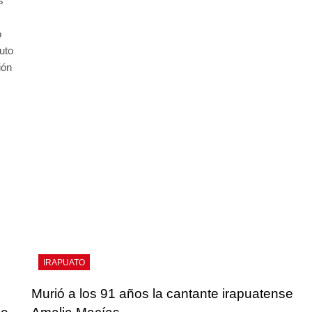
s
o
uto
ción
IRAPUATO
e
Murió a los 91 años la cantante irapuatense