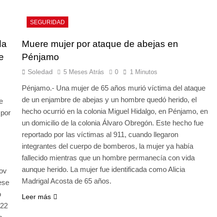
SEGURIDAD
da
Muere mujer por ataque de abejas en
e
Pénjamo
Soledad
5 Meses Atrás
0
1 Minutos
Pénjamo.- Una mujer de 65 años murió víctima del ataque
de un enjambre de abejas y un hombre quedó herido, el
e
hecho ocurrió en la colonia Miguel Hidalgo, en Pénjamo, en
 por
un domicilio de la colonia Álvaro Obregón. Este hecho fue
reportado por las víctimas al 911, cuando llegaron
integrantes del cuerpo de bomberos, la mujer ya había
fallecido mientras que un hombre permanecía con vida
aunque herido. La mujer fue identificada como Alicia
ov
Madrigal Acosta de 65 años.
ese
o
Leer más
 22