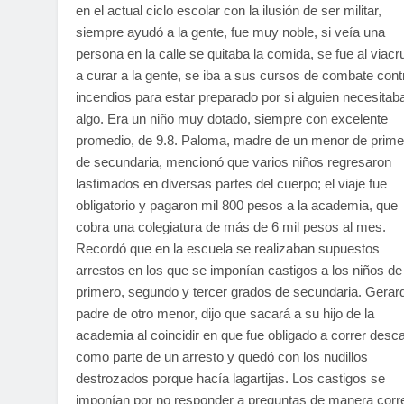
en el actual ciclo escolar con la ilusión de ser militar,
siempre ayudó a la gente, fue muy noble, si veía una
persona en la calle se quitaba la comida, se fue al viacr
a curar a la gente, se iba a sus cursos de combate cont
incendios para estar preparado por si alguien necesitab
algo. Era un niño muy dotado, siempre con excelente
promedio, de 9.8. Paloma, madre de un menor de prime
de secundaria, mencionó que varios niños regresaron
lastimados en diversas partes del cuerpo; el viaje fue
obligatorio y pagaron mil 800 pesos a la academia, que
cobra una colegiatura de más de 6 mil pesos al mes.
Recordó que en la escuela se realizaban supuestos
arrestos en los que se imponían castigos a los niños de
primero, segundo y tercer grados de secundaria. Gerar
padre de otro menor, dijo que sacará a su hijo de la
academia al coincidir en que fue obligado a correr desc
como parte de un arresto y quedó con los nudillos
destrozados porque hacía lagartijas. Los castigos se
imponían por no responder a preguntas de manera corr