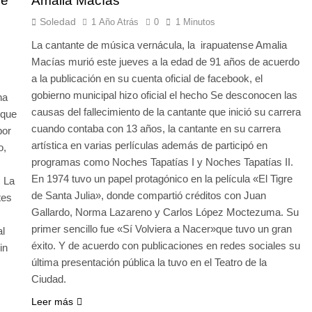
de
Amalia Macías
Soledad
1 Año Atrás
0
1 Minutos
La cantante de música vernácula, la irapuatense Amalia
Macías murió este jueves a la edad de 91 años de acuerdo
a la publicación en su cuenta oficial de facebook, el
gobierno municipal hizo oficial el hecho Se desconocen las
na
causas del fallecimiento de la cantante que inició su carrera
 que
cuando contaba con 13 años, la cantante en su carrera
por
artística en varias perlículas además de participó en
o,
programas como Noches Tapatías I y Noches Tapatías II.
En 1974 tuvo un papel protagónico en la película «El Tigre
. La
de Santa Julia», donde compartió créditos con Juan
tes
Gallardo, Norma Lazareno y Carlos López Moctezuma. Su
primer sencillo fue «Sí Volviera a Nacer»que tuvo un gran
al
éxito. Y de acuerdo con publicaciones en redes sociales su
in
última presentación pública la tuvo en el Teatro de la
Ciudad.
Leer más