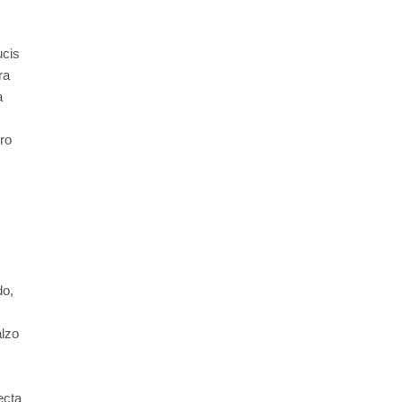
ucis
ra
a
ro
do,
alzo
ecta