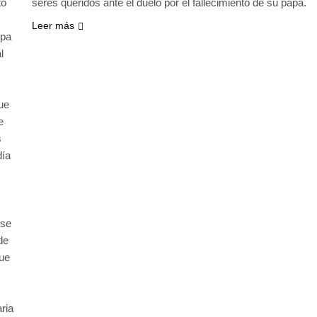
to
seres queridos ante el duelo por el fallecimiento de su papá.
Leer más
opa
l
ue
e
s
día
 se
de
que
ria