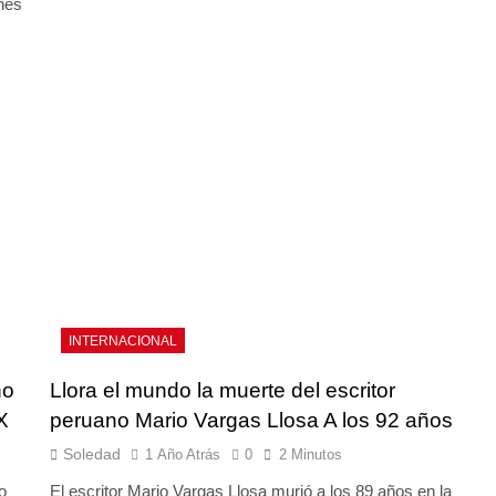
rnes
INTERNACIONAL
ño
Llora el mundo la muerte del escritor
X
peruano Mario Vargas Llosa A los 92 años
Soledad
1 Año Atrás
0
2 Minutos
o
El escritor Mario Vargas Llosa murió a los 89 años en la