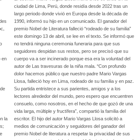
ciudad de Lima, Perú, donde residía desde 2022 tras un
largo periodo donde vivió en Europa desde la década de
ades
1990, informó su hijo en un comunicado. El ganador del
oc,
premio Nobel de Literatura falleció “rodeado de su familia”
este domingo 13 de abril, se lee en el texto. Se informó que
o
no tendrá ninguna ceremonia funeraria para que sus
seguidores despidan sus restos, pero se precisó que su
o en
cuerpo va a ser incinerado porque esa era la voluntad del
autor de Las travesuras de la niña mala. “Con profundo
dolor hacemos público que nuestro padre Mario Vargas
Llosa, falleció hoy en Lima, rodeado de su familia y en paz.
 de
Su partida entristece a sus parientes, amigos y a los
lectores alrededor del mundo, pero espero que encuentren
consuelo, como nosotros, en el hecho de que gozó de una
vida larga, múltiple y fructífera”, compartió la familia del
n la
escritor. El hijo del autor Mario Vargas Llosa solicitó a
s;
medios de comunicación y seguidores del ganador del
de
premio Nobel de literatura a respetar la privacidad de sus