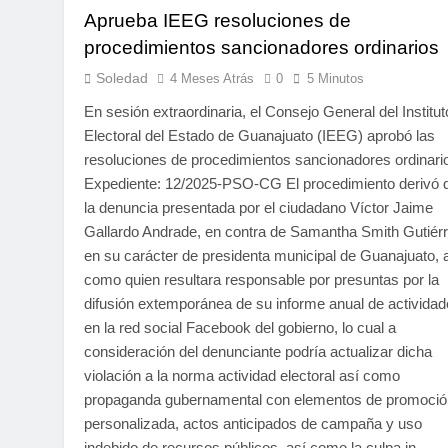
Aprueba IEEG resoluciones de
procedimientos sancionadores ordinarios
Soledad
4 Meses Atrás
0
5 Minutos
En sesión extraordinaria, el Consejo General del Institut
Electoral del Estado de Guanajuato (IEEG) aprobó las
resoluciones de procedimientos sancionadores ordinari
Expediente: 12/2025-PSO-CG El procedimiento derivó 
la denuncia presentada por el ciudadano Víctor Jaime
Gallardo Andrade, en contra de Samantha Smith Gutiérr
en su carácter de presidenta municipal de Guanajuato, 
como quien resultara responsable por presuntas por la
difusión extemporánea de su informe anual de activida
en la red social Facebook del gobierno, lo cual a
consideración del denunciante podría actualizar dicha
violación a la norma actividad electoral así como
propaganda gubernamental con elementos de promoció
personalizada, actos anticipados de campaña y uso
indebido de recursos públicos, así como la culpa in