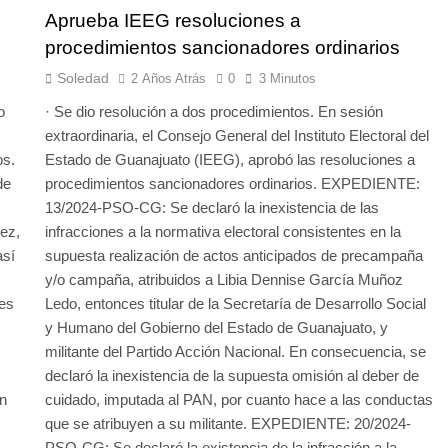
Aprueba IEEG resoluciones a
procedimientos sancionadores ordinarios
Soledad
2 Años Atrás
0
3 Minutos
o
· Se dio resolución a dos procedimientos. En sesión
extraordinaria, el Consejo General del Instituto Electoral del
os.
Estado de Guanajuato (IEEG), aprobó las resoluciones a
de
procedimientos sancionadores ordinarios. EXPEDIENTE:
13/2024-PSO-CG: Se declaró la inexistencia de las
ez,
infracciones a la normativa electoral consistentes en la
así
supuesta realización de actos anticipados de precampaña
y/o campaña, atribuidos a Libia Dennise García Muñoz
des
Ledo, entonces titular de la Secretaría de Desarrollo Social
y Humano del Gobierno del Estado de Guanajuato, y
militante del Partido Acción Nacional. En consecuencia, se
declaró la inexistencia de la supuesta omisión al deber de
n
cuidado, imputada al PAN, por cuanto hace a las conductas
que se atribuyen a su militante. EXPEDIENTE: 20/2024-
PSO-CG: Se declaró la existencia de la infracción a la