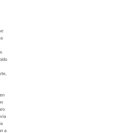
me
 a
n
bido
rte,
 en
on
aro
 vía
ia
ón a