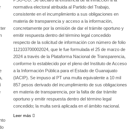
r
normativa electoral atribuida al Partido del Trabajo,
consistente en el incumplimiento a sus obligaciones en
materia de transparencia y acceso a la información,
ter
concretamente por la omisión de dar el trámite oportuno y
n
emitir respuesta dentro del término legal concedido
respecto de la solicitud de información con número de folio
112103700002024, que le fue formulada el 25 de marzo de
2024 a través de la Plataforma Nacional de Transparencia,
conforme lo establecido por el pleno del Instituto de Acceso
e
a la Información Pública para el Estado de Guanajuato
a,
(IACIP). Se impuso al PT una multa equivalente a 10 mil
í
857 pesos derivado del incumplimiento de sus obligaciones
e
en materia de transparencia, por la falta de dar trámite
oportuno y emitir respuesta dentro del término legal
concedido; la multa será aplicada en el ámbito nacional.
Leer más
nto
do