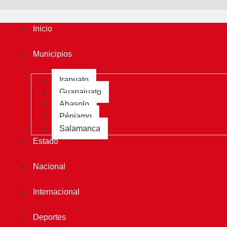
Inicio
Municipios
Irapuato
Guanajuato
Abasolo
Pénjamo
Salamanca
Estado
Nacional
Internacional
Deportes