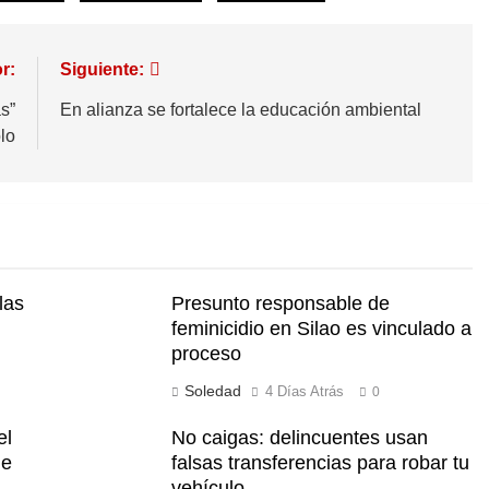
r:
Siguiente:
s”
En alianza se fortalece la educación ambiental
lo
las
Presunto responsable de
feminicidio en Silao es vinculado a
proceso
Soledad
4 Días Atrás
0
el
No caigas: delincuentes usan
de
falsas transferencias para robar tu
vehículo