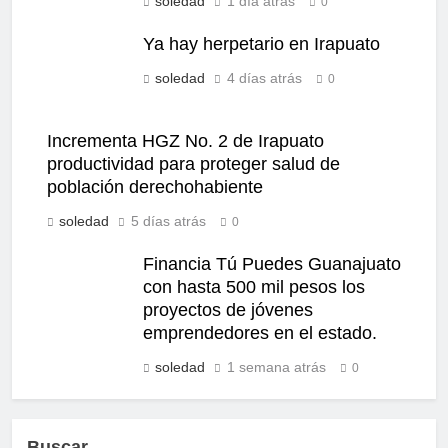
soledad
1 día atrás
0
Ya hay herpetario en Irapuato
soledad
4 días atrás
0
Incrementa HGZ No. 2 de Irapuato
productividad para proteger salud de
población derechohabiente
soledad
5 días atrás
0
Financia Tú Puedes Guanajuato
con hasta 500 mil pesos los
proyectos de jóvenes
emprendedores en el estado.
soledad
1 semana atrás
0
Buscar