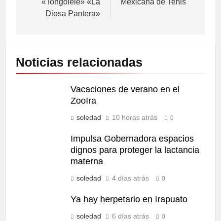
«Tongolele» «La
Mexicana de Tenis
Diosa Pantera»
Noticias relacionadas
Vacaciones de verano en el
ZooIra
soledad
10 horas atrás
0
Impulsa Gobernadora espacios
dignos para proteger la lactancia
materna
soledad
4 días atrás
0
Ya hay herpetario en Irapuato
soledad
6 días atrás
0