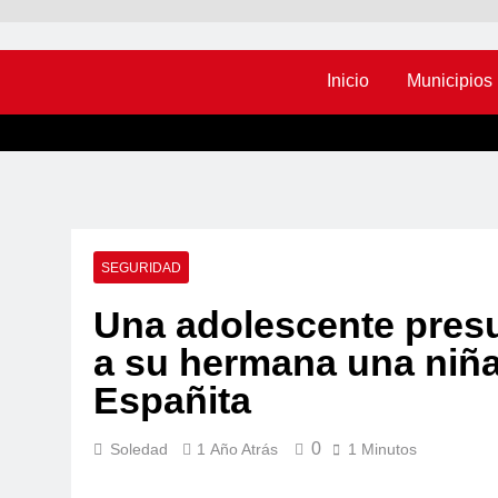
Inicio
Municipios
SEGURIDAD
Una adolescente presu
a su hermana una niña 
Españita
0
Soledad
1 Año Atrás
1 Minutos