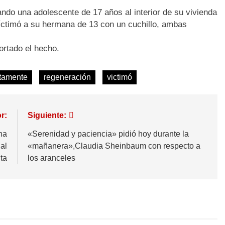
ando una adolescente de 17 años al interior de su vivienda
íctimó a su hermana de 13 con un cuchillo, ambas
ortado el hecho.
tamente
regeneración
victimó
r:
Siguiente:
na
«Serenidad y paciencia» pidió hoy durante la
al
«mañanera»,Claudia Sheinbaum con respecto a
ta
los aranceles