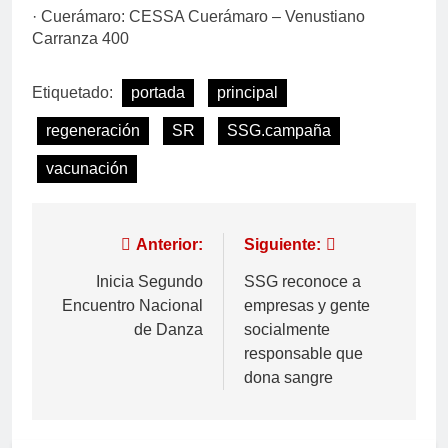
· Cuerámaro: CESSA Cuerámaro – Venustiano
Carranza 400
Etiquetado:
portada
principal
regeneración
SR
SSG.campaña
vacunación
Anterior:
Siguiente:
Inicia Segundo
SSG reconoce a
Encuentro Nacional
empresas y gente
de Danza
socialmente
responsable que
dona sangre