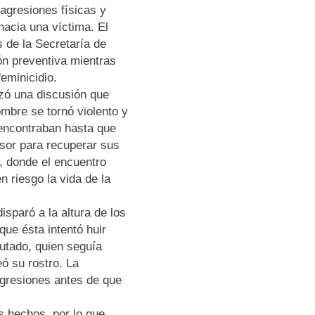
agresiones físicas y
acia una víctima. El
 de la Secretaría de
ón preventiva mientras
feminicidio.
zó una discusión que
mbre se tornó violento y
 encontraban hasta que
esor para recuperar sus
a, donde el encuentro
n riesgo la vida de la
sparó a la altura de los
 que ésta intentó huir
utado, quien seguía
 su rostro. La
agresiones antes de que
s hechos, por lo que,