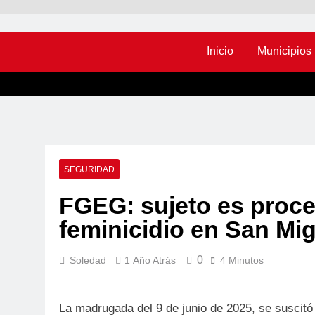
Inicio
Municipios
SEGURIDAD
FGEG: sujeto es proce
feminicidio en San Mig
0
Soledad
1 Año Atrás
4 Minutos
La madrugada del 9 de junio de 2025, se suscitó 