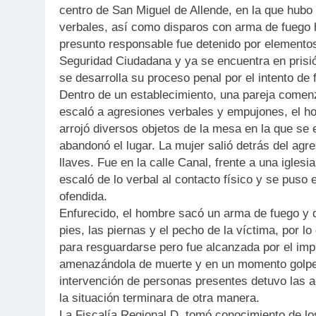
centro de San Miguel de Allende, en la que hubo 
verbales, así como disparos con arma de fuego h
presunto responsable fue detenido por elementos
Seguridad Ciudadana y ya se encuentra en prisi
se desarrolla su proceso penal por el intento de 
Dentro de un establecimiento, una pareja comen
escaló a agresiones verbales y empujones, el ho
arrojó diversos objetos de la mesa en la que se
abandonó el lugar. La mujer salió detrás del agr
llaves. Fue en la calle Canal, frente a una iglesi
escaló de lo verbal al contacto físico y se puso e
ofendida.
Enfurecido, el hombre sacó un arma de fuego y di
pies, las piernas y el pecho de la víctima, por lo
para resguardarse pero fue alcanzada por el imp
amenazándola de muerte y en un momento golpeó
intervención de personas presentes detuvo las 
la situación terminara de otra manera.
La Fiscalía Regional D, tomó conocimiento de lo