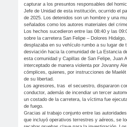
capturar a los presuntos responsables del homic
Jefe de Unidad de esta institución, ocurrido el 
de 2025. Los detenidos son un hombre y una muj
señalados como los autores materiales del crim
Los hechos sucedieron entre las 08:40 y las 09
sobre la carretera San Felipe – Dolores Hidalgo,
desplazaba en su vehículo rumbo a su lugar de tra
desviación hacia la comunidad de La Estancia de
esta comunidad y Capillas de San Felipe, Juan A
interceptado de manera violenta por Jovanny Ale
cómplices, quienes, por instrucciones de Maelét
de su libertad.
Los agresores, tras el secuestro, dispararon con
conductor, además de incendiar un tercer automó
un costado de la carretera, la víctima fue ejecu
de fuego.
Gracias al trabajo conjunto entre las autoridades
que incluyó operativos terrestres y aéreos, se l
recabar pruebas clave para la investigación. Los