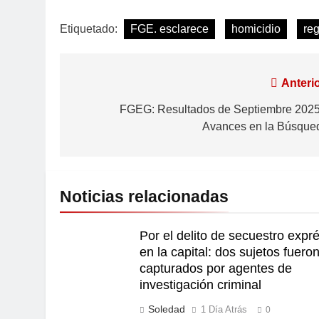
Etiquetado:
FGE. esclarece
homicidio
re
Anterio
FGEG: Resultados de Septiembre 2025
Avances en la Búsque
Noticias relacionadas
Por el delito de secuestro expr
en la capital: dos sujetos fuero
capturados por agentes de
investigación criminal
Soledad
1 Día Atrás
0