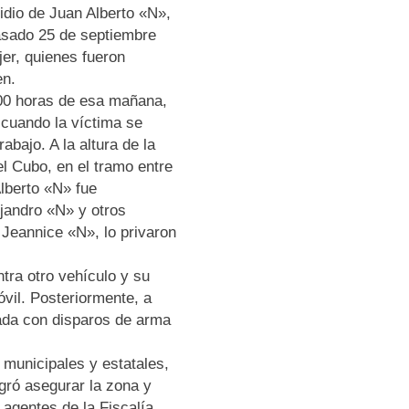
idio de Juan Alberto «N»,
pasado 25 de septiembre
er, quienes fueron
en.
:00 horas de esa mañana,
 cuando la víctima se
bajo. A la altura de la
l Cubo, en el tramo entre
lberto «N» fue
jandro «N» y otros
 Jeannice «N», lo privaron
tra otro vehículo y su
vil. Posteriormente, a
tada con disparos de arma
 municipales y estatales,
ogró asegurar la zona y
 agentes de la Fiscalía