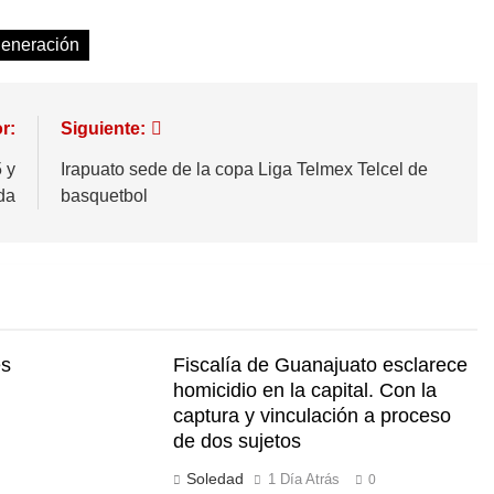
generación
r:
Siguiente:
 y
Irapuato sede de la copa Liga Telmex Telcel de
da
basquetbol
és
Fiscalía de Guanajuato esclarece
n
homicidio en la capital. Con la
captura y vinculación a proceso
de dos sujetos
Soledad
1 Día Atrás
0