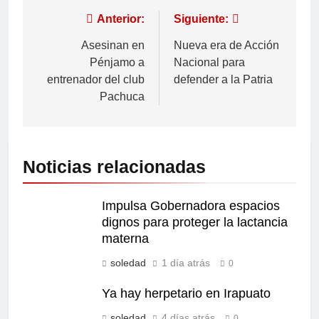
Anterior:
Siguiente:
Asesinan en
Nueva era de Acción
Pénjamo a
Nacional para
entrenador del club
defender a la Patria
Pachuca
Noticias relacionadas
Impulsa Gobernadora espacios
dignos para proteger la lactancia
materna
soledad
1 día atrás
0
Ya hay herpetario en Irapuato
soledad
4 días atrás
0