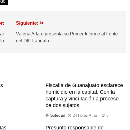
ado
r:
Siguiente:
ar
Valeria Alfaro presenta su Primer Informe al frente
ato
del DIF Irapuato
és
Fiscalía de Guanajuato esclarece
n
homicidio en la capital. Con la
captura y vinculación a proceso
de dos sujetos
Soledad
24 Horas Atrás
0
las
Presunto responsable de