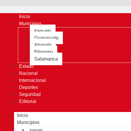
Inicio
Municipios
Irapuato
Guanajuato
Abasolo
Pénjamo
Salamanca
Estado
Nacional
Internacional
Deportes
Seguridad
Editorial
Inicio
Municipios
Irapuato