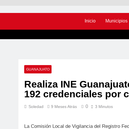
Inicio
Municipios
GUANAJUATO
Realiza INE Guanajuat
192 credenciales por c
0
Soledad
9 Meses Atrás
3 Minutos
La Comisión Local de Vigilancia del Registro Fede