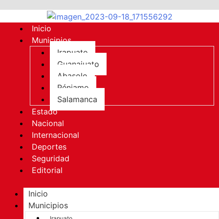
Inicio
Municipios
Irapuato
Guanajuato
Abasolo
Pénjamo
Salamanca
Estado
Nacional
Internacional
Deportes
Seguridad
Editorial
Inicio
Municipios
Irapuato