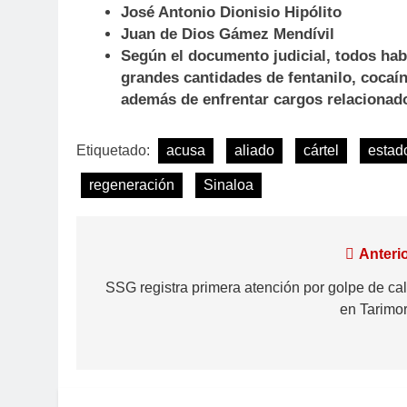
José Antonio Dionisio Hipólito
Juan de Dios Gámez Mendívil
Según el documento judicial, todos habr
grandes cantidades de fentanilo, cocaí
además de enfrentar cargos relacionad
Etiquetado:
acusa
aliado
cártel
estad
regeneración
Sinaloa
Anterio
SSG registra primera atención por golpe de cal
en Tarimor