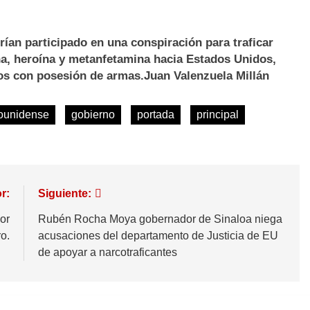
ían participado en una conspiración para traficar
na, heroína y metanfetamina hacia Estados Unidos,
os con posesión de armas.Juan Valenzuela Millán
ounidense
gobierno
portada
principal
r:
Siguiente:
or
Rubén Rocha Moya gobernador de Sinaloa niega
o.
acusaciones del departamento de Justicia de EU
de apoyar a narcotraficantes