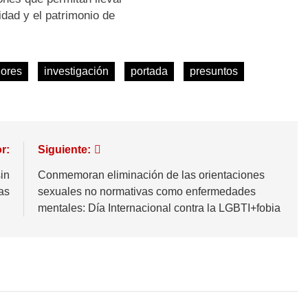
idad y el patrimonio de
dores
investigación
portada
presuntos
r:
Siguiente:
sin
Conmemoran eliminación de las orientaciones
as
sexuales no normativas como enfermedades
mentales: Día Internacional contra la LGBTI+fobia