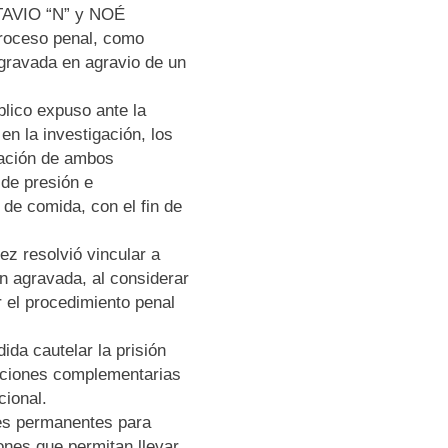
TAVIO “N” y NOÉ
roceso penal, como
agravada en agravio de un
blico expuso ante la
en la investigación, los
ipación de ambos
de presión e
 de comida, con el fin de
ez resolvió vincular a
ón agravada, al considerar
r el procedimiento penal
da cautelar la prisión
gaciones complementarias
cional.
nes permanentes para
iones que permitan llevar