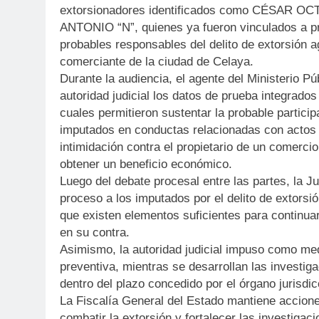
extorsionadores identificados como CÉSAR OC
ANTONIO “N”, quienes ya fueron vinculados a p
probables responsables del delito de extorsión 
comerciante de la ciudad de Celaya.
Durante la audiencia, el agente del Ministerio Pú
autoridad judicial los datos de prueba integrados 
cuales permitieron sustentar la probable partic
imputados en conductas relacionadas con actos 
intimidación contra el propietario de un comercio
obtener un beneficio económico.
Luego del debate procesal entre las partes, la Ju
proceso a los imputados por el delito de extorsi
que existen elementos suficientes para continua
en su contra.
Asimismo, la autoridad judicial impuso como medi
preventiva, mientras se desarrollan las investi
dentro del plazo concedido por el órgano jurisdic
La Fiscalía General del Estado mantiene accio
combatir la extorsión y fortalecer las investigac