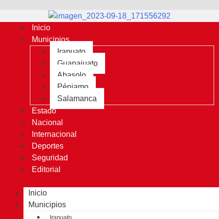
Inicio
Municipios
Irapuato
Guanajuato
Abasolo
Pénjamo
Salamanca
Estado
Nacional
Internacional
Deportes
Seguridad
Editorial
Inicio
Municipios
Irapuato