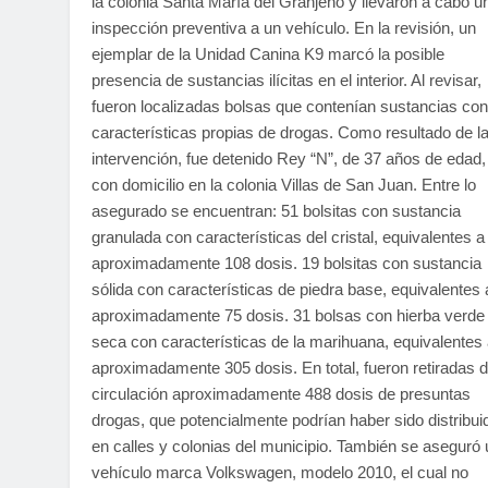
la colonia Santa María del Granjeno y llevaron a cabo u
inspección preventiva a un vehículo. En la revisión, un
ejemplar de la Unidad Canina K9 marcó la posible
presencia de sustancias ilícitas en el interior. Al revisar,
fueron localizadas bolsas que contenían sustancias con
características propias de drogas. Como resultado de l
intervención, fue detenido Rey “N”, de 37 años de edad,
con domicilio en la colonia Villas de San Juan. Entre lo
asegurado se encuentran: 51 bolsitas con sustancia
granulada con características del cristal, equivalentes a
aproximadamente 108 dosis. 19 bolsitas con sustancia
sólida con características de piedra base, equivalentes 
aproximadamente 75 dosis. 31 bolsas con hierba verde
seca con características de la marihuana, equivalentes
aproximadamente 305 dosis. En total, fueron retiradas 
circulación aproximadamente 488 dosis de presuntas
drogas, que potencialmente podrían haber sido distribui
en calles y colonias del municipio. También se aseguró 
vehículo marca Volkswagen, modelo 2010, el cual no