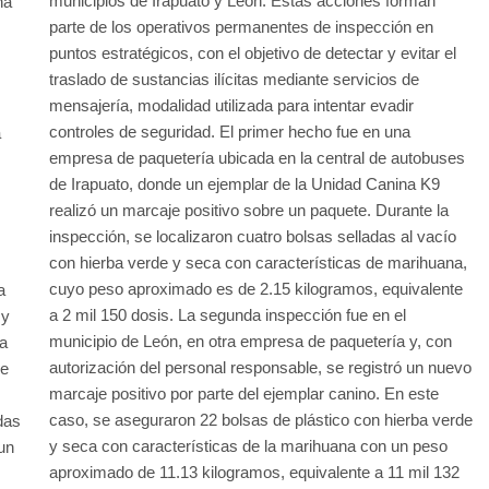
municipios de Irapuato y León. Estas acciones forman
na
parte de los operativos permanentes de inspección en
puntos estratégicos, con el objetivo de detectar y evitar el
traslado de sustancias ilícitas mediante servicios de
mensajería, modalidad utilizada para intentar evadir
controles de seguridad. El primer hecho fue en una
a
empresa de paquetería ubicada en la central de autobuses
de Irapuato, donde un ejemplar de la Unidad Canina K9
realizó un marcaje positivo sobre un paquete. Durante la
inspección, se localizaron cuatro bolsas selladas al vacío
con hierba verde y seca con características de marihuana,
cuyo peso aproximado es de 2.15 kilogramos, equivalente
a
a 2 mil 150 dosis. La segunda inspección fue en el
 y
municipio de León, en otra empresa de paquetería y, con
 a
autorización del personal responsable, se registró un nuevo
de
marcaje positivo por parte del ejemplar canino. En este
caso, se aseguraron 22 bolsas de plástico con hierba verde
das
y seca con características de la marihuana con un peso
un
aproximado de 11.13 kilogramos, equivalente a 11 mil 132