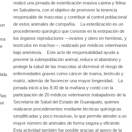
realizó una jornada de esterilización masiva canina y felina
en Salvatierra, con el objetivo de promover la tenencia
responsable de mascotas y contribuir al control poblacional
de estos animales de compañía. La esterilización es un
 un
procedimiento quirúrgico que consiste en la extirpación de
los órganos reproductores —ovarios y útero en hembras, y
era
testículos en machos—, realizado por médicos veterinarios
de
bajo anestesia. Este acto de responsabilidad ayuda a
prevenir la sobrepoblación animal, reduce el abandono y
protege la salud de las mascotas al disminuir el riesgo de
enfermedades graves como cáncer de mama, testículo y
tida
matriz, además de favorecer una mayor longevidad. La
jornada inició a las 8:30 de la mañana y contó con la
participación de 20 médicos veterinarios trabajadores de la
añas
Secretaría de Salud del Estado de Guanajuato, quienes
se
realizaron procedimientos mediante técnicas quirúrgicas
simplificadas y poco invasivas, lo que permite atender a un
mayor número de animales de forma segura y eficiente.
Esta actividad también fue posible gracias al apoyo de la