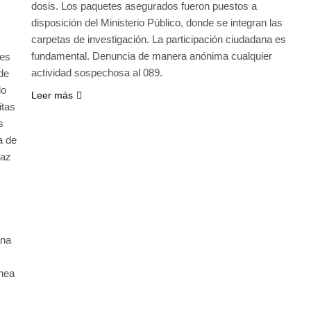
dosis. Los paquetes asegurados fueron puestos a
disposición del Ministerio Público, donde se integran las
carpetas de investigación. La participación ciudadana es
fundamental. Denuncia de manera anónima cualquier
nes
actividad sospechosa al 089.
 de
do
Leer más
itas
s
a de
Paz
ana
ínea