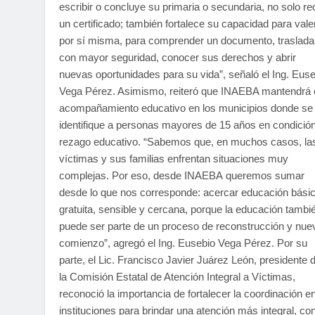
escribir o concluye su primaria o secundaria, no solo re
un certificado; también fortalece su capacidad para vale
por sí misma, para comprender un documento, traslada
con mayor seguridad, conocer sus derechos y abrir
nuevas oportunidades para su vida”, señaló el Ing. Eus
Vega Pérez. Asimismo, reiteró que INAEBA mantendrá 
acompañamiento educativo en los municipios donde se
identifique a personas mayores de 15 años en condició
rezago educativo. “Sabemos que, en muchos casos, la
víctimas y sus familias enfrentan situaciones muy
complejas. Por eso, desde INAEBA queremos sumar
desde lo que nos corresponde: acercar educación bási
gratuita, sensible y cercana, porque la educación tambi
puede ser parte de un proceso de reconstrucción y nue
comienzo”, agregó el Ing. Eusebio Vega Pérez. Por su
parte, el Lic. Francisco Javier Juárez León, presidente 
la Comisión Estatal de Atención Integral a Víctimas,
reconoció la importancia de fortalecer la coordinación en
instituciones para brindar una atención más integral, co