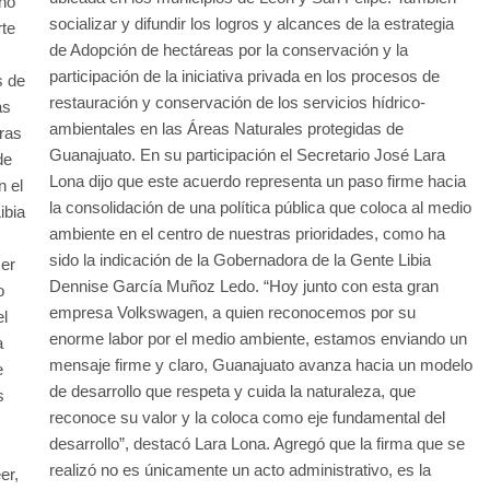
 no
socializar y difundir los logros y alcances de la estrategia
rte
de Adopción de hectáreas por la conservación y la
participación de la iniciativa privada en los procesos de
s de
restauración y conservación de los servicios hídrico-
as
ambientales en las Áreas Naturales protegidas de
tras
Guanajuato. En su participación el Secretario José Lara
de
Lona dijo que este acuerdo representa un paso firme hacia
n el
la consolidación de una política pública que coloca al medio
ibia
ambiente en el centro de nuestras prioridades, como ha
sido la indicación de la Gobernadora de la Gente Libia
cer
Dennise García Muñoz Ledo. “Hoy junto con esta gran
o
empresa Volkswagen, a quien reconocemos por su
el
enorme labor por el medio ambiente, estamos enviando un
a
mensaje firme y claro, Guanajuato avanza hacia un modelo
e
de desarrollo que respeta y cuida la naturaleza, que
s
reconoce su valor y la coloca como eje fundamental del
desarrollo”, destacó Lara Lona. Agregó que la firma que se
realizó no es únicamente un acto administrativo, es la
er,