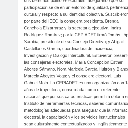
sus derechos político-electorales, asegurando que su
participación se dé en un entorno de igualdad, pertinenc
cultural y respecto a su identidad colectiva. Suscribiero
por parte del IEEG la consejera presidenta, Brenda
Canchola Elizarraraz y la secretaria ejecutiva, Indira
Rodríguez Ramírez; por la CEPIADET firmó Tomás Ló
Sarabia, presidente de su Consejo Directivo; y Abigail
Castellanos García, coordinadora de Incidencia,
Investigación y Diálogo Intercultural. Estuvieron presen
las consejeras electorales, María Concepción Esther
Aboites Sámano, Nora Maricela García Huitrón y Blanc
Marcela Aboytes Vega; y el consejero electoral, Luis
Gabriel Mota. La CEPIADET es una organización con 1
años de trayectoria, consolidada como un referente
nacional, que por sus características permitirá dotar a e
Instituto de herramientas técnicas, saberes comunitario
metodologías adecuadas para asegurar que la informac
electoral, la capacitación y los servicios institucionales
sean culturalmente contextualizados y lingüísticamente