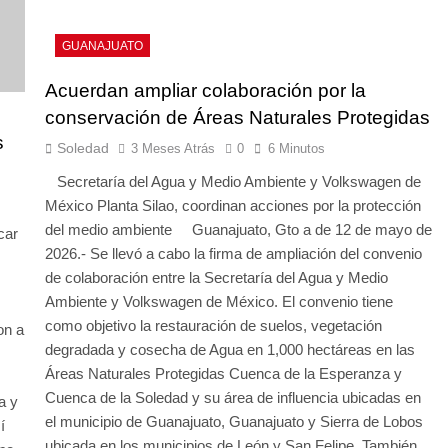
GUANAJUATO
Acuerdan ampliar colaboración por la
conservación de Áreas Naturales Protegidas
s
Soledad
3 Meses Atrás
0
6 Minutos
Secretaría del Agua y Medio Ambiente y Volkswagen de
México Planta Silao, coordinan acciones por la protección
del medio ambiente Guanajuato, Gto a de 12 de mayo de
car
2026.- Se llevó a cabo la firma de ampliación del convenio
de colaboración entre la Secretaría del Agua y Medio
Ambiente y Volkswagen de México. El convenio tiene
como objetivo la restauración de suelos, vegetación
on a
degradada y cosecha de Agua en 1,000 hectáreas en las
Áreas Naturales Protegidas Cuenca de la Esperanza y
Cuenca de la Soledad y su área de influencia ubicadas en
a y
el municipio de Guanajuato, Guanajuato y Sierra de Lobos
í
ubicada en los municipios de León y San Felipe. También