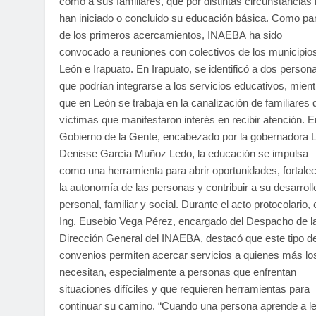
como a sus familiares, que por distintas circunstancias
han iniciado o concluido su educación básica. Como pa
de los primeros acercamientos, INAEBA ha sido
convocado a reuniones con colectivos de los municipio
León e Irapuato. En Irapuato, se identificó a dos person
que podrían integrarse a los servicios educativos, mien
que en León se trabaja en la canalización de familiares 
víctimas que manifestaron interés en recibir atención. E
Gobierno de la Gente, encabezado por la gobernadora L
Denisse García Muñoz Ledo, la educación se impulsa
como una herramienta para abrir oportunidades, fortale
la autonomía de las personas y contribuir a su desarroll
personal, familiar y social. Durante el acto protocolario, 
Ing. Eusebio Vega Pérez, encargado del Despacho de l
Dirección General del INAEBA, destacó que este tipo d
convenios permiten acercar servicios a quienes más lo
necesitan, especialmente a personas que enfrentan
situaciones difíciles y que requieren herramientas para
continuar su camino. “Cuando una persona aprende a le