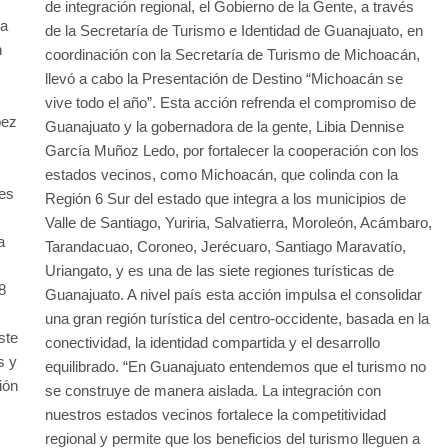
de integración regional, el Gobierno de la Gente, a través
ia
de la Secretaría de Turismo e Identidad de Guanajuato, en
n
coordinación con la Secretaría de Turismo de Michoacán,
llevó a cabo la Presentación de Destino “Michoacán se
vive todo el año”. Esta acción refrenda el compromiso de
pez
Guanajuato y la gobernadora de la gente, Libia Dennise
García Muñoz Ledo, por fortalecer la cooperación con los
estados vecinos, como Michoacán, que colinda con la
tes
Región 6 Sur del estado que integra a los municipios de
Valle de Santiago, Yuriria, Salvatierra, Moroleón, Acámbaro,
a
Tarandacuao, Coroneo, Jerécuaro, Santiago Maravatío,
Uriangato, y es una de las siete regiones turísticas de
8
Guanajuato. A nivel país esta acción impulsa el consolidar
una gran región turística del centro-occidente, basada en la
ste
conectividad, la identidad compartida y el desarrollo
s y
equilibrado. “En Guanajuato entendemos que el turismo no
ión
se construye de manera aislada. La integración con
nuestros estados vecinos fortalece la competitividad
regional y permite que los beneficios del turismo lleguen a