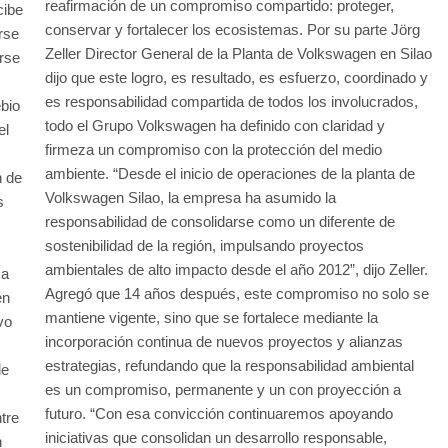
reafirmación de un compromiso compartido: proteger,
cibe
conservar y fortalecer los ecosistemas. Por su parte Jörg
rse
Zeller Director General de la Planta de Volkswagen en Silao
rse
dijo que este logro, es resultado, es esfuerzo, coordinado y
es responsabilidad compartida de todos los involucrados,
ebio
todo el Grupo Volkswagen ha definido con claridad y
el
firmeza un compromiso con la protección del medio
ambiente. “Desde el inicio de operaciones de la planta de
n de
Volkswagen Silao, la empresa ha asumido la
s
responsabilidad de consolidarse como un diferente de
sostenibilidad de la región, impulsando proyectos
ambientales de alto impacto desde el año 2012”, dijo Zeller.
ca
Agregó que 14 años después, este compromiso no solo se
én
mantiene vigente, sino que se fortalece mediante la
vo
incorporación continua de nuevos proyectos y alianzas
estrategias, refundando que la responsabilidad ambiental
de
es un compromiso, permanente y un con proyección a
futuro. “Con esa convicción continuaremos apoyando
tre
iniciativas que consolidan un desarrollo responsable,
n