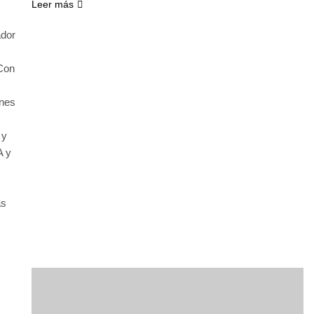
Leer más
ador
Con
enes
 y
A y
as