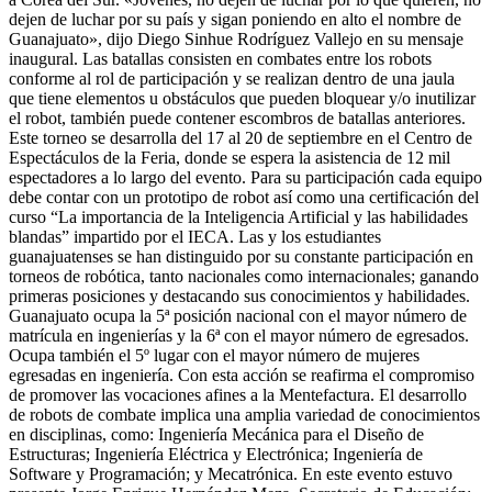
dejen de luchar por su país y sigan poniendo en alto el nombre de
Guanajuato», dijo Diego Sinhue Rodríguez Vallejo en su mensaje
inaugural. Las batallas consisten en combates entre los robots
conforme al rol de participación y se realizan dentro de una jaula
que tiene elementos u obstáculos que pueden bloquear y/o inutilizar
el robot, también puede contener escombros de batallas anteriores.
Este torneo se desarrolla del 17 al 20 de septiembre en el Centro de
Espectáculos de la Feria, donde se espera la asistencia de 12 mil
espectadores a lo largo del evento. Para su participación cada equipo
debe contar con un prototipo de robot así como una certificación del
curso “La importancia de la Inteligencia Artificial y las habilidades
blandas” impartido por el IECA. Las y los estudiantes
guanajuatenses se han distinguido por su constante participación en
torneos de robótica, tanto nacionales como internacionales; ganando
primeras posiciones y destacando sus conocimientos y habilidades.
Guanajuato ocupa la 5ª posición nacional con el mayor número de
matrícula en ingenierías y la 6ª con el mayor número de egresados.
Ocupa también el 5º lugar con el mayor número de mujeres
egresadas en ingeniería. Con esta acción se reafirma el compromiso
de promover las vocaciones afines a la Mentefactura. El desarrollo
de robots de combate implica una amplia variedad de conocimientos
en disciplinas, como: Ingeniería Mecánica para el Diseño de
Estructuras; Ingeniería Eléctrica y Electrónica; Ingeniería de
Software y Programación; y Mecatrónica. En este evento estuvo