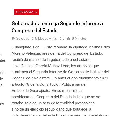
GUANAJUATO
Gobernadora entrega Segundo Informe a
Congreso del Estado
Soledad
5 Meses Atrás
0
9 Minutos
Guanajuato, Gto. – Esta mañana, la diputada Martha Edith
Moreno Valencia, presidenta del Congreso del Estado,
,
recibió de manos de la gobernadora del estado,
ntes
Libia Dennise García Muñoz Ledo, los archivos que
contienen el Segundo Informe de Gobierno de la titular del
rme
Poder Ejecutivo estatal. Lo anterior con fundamento en el
de
artículo 78 de la Constitución Política para el
ás
Estado de Guanajuato. En su mensaje, la
presidenta del Congreso del Estado indicó que no se
trataba solo de un acto de formalidad protocolaria
los
sino de un ejercicio republicano que fortalece la
vida democrática del estado, porque permite que el Poder