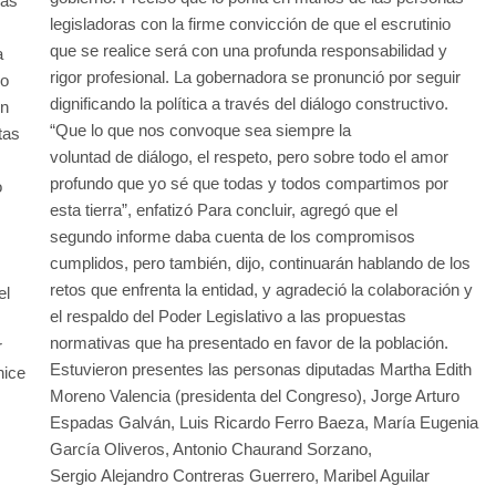
ras
legisladoras con la firme convicción de que el escrutinio
que se realice será con una profunda responsabilidad y
a
rigor profesional. La gobernadora se pronunció por seguir
mo
dignificando la política a través del diálogo constructivo.
on
“Que lo que nos convoque sea siempre la
tas
voluntad de diálogo, el respeto, pero sobre todo el amor
profundo que yo sé que todas y todos compartimos por
o
esta tierra”, enfatizó Para concluir, agregó que el
segundo informe daba cuenta de los compromisos
cumplidos, pero también, dijo, continuarán hablando de los
retos que enfrenta la entidad, y agradeció la colaboración y
el
el respaldo del Poder Legislativo a las propuestas
normativas que ha presentado en favor de la población.
r
Estuvieron presentes las personas diputadas Martha Edith
nice
Moreno Valencia (presidenta del Congreso), Jorge Arturo
Espadas Galván, Luis Ricardo Ferro Baeza, María Eugenia
García Oliveros, Antonio Chaurand Sorzano,
Sergio Alejandro Contreras Guerrero, Maribel Aguilar