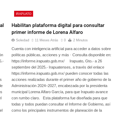
IRAPUATO
al
Habilitan plataforma digital para consultar
primer informe de Lorena Alfaro
Soledad
11 Meses Atrás
0
2 Minutos
Cuenta con inteligencia artificial para acceder a datos sobre
ón
políticas públicas, acciones y más · Consulta disponible en:
5.-
https://informe.irapuato.gob.mx/ Irapuato, Gto.- a 26
septiembre del 2025.- Irapuatenses, a través del enlace
https://informe.irapuato.gob.mx/ pueden conocer todas las
es
acciones realizadas durante el primer año de gobierno de la
de
Administración 2024–2027, encabezada por la presidenta
os
municipal Lorena Alfaro García, para que Irapuato avance
l
con rumbo claro. Esta plataforma fue diseñada para que
todas y todos puedan consultar el Informe de Gobierno, así
el
como los principales instrumentos de planeación de la