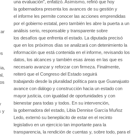
una evaluación”, enfatizó. Asimismo, refirió que hoy
la gobernadora presenta los avances de su gestión y
el informe les permite conocer las acciones emprendidas
por el gobierno estatal, pero también les abre la puerta a un
análisis serio, responsable y transparente sobre
zar
los desafíos que enfrenta el estado. La diputada precisó
que en los próximos días se analizará con detenimiento la
información que está contenida en el informe, revisando los
es
datos, los alcances y también esas áreas en las que es
necesario avanzar y reforzar con firmeza. Finalmente,
ia,
reiteró que el Congreso del Estado seguirá
l,
trabajando desde la pluralidad política para que Guanajuato
hos
avance con diálogo y construcción hacia un estado con
mayor justicia, con igualdad de oportunidades y con
bienestar para todas y todos. En su intervención,
y
la gobernadora del estado, Libia Dennise García Muñoz
s y
Ledo, externó su beneplácito de estar en el recinto
legislativo en un ejercicio tan importante para la
s
transparencia, la rendición de cuentas y, sobre todo, para el