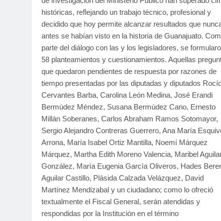
de investigación del Ministerio Público han superado cif
históricas, reflejando un trabajo técnico, profesional y
decidido que hoy permite alcanzar resultados que nunc
antes se habían visto en la historia de Guanajuato. Co
parte del diálogo con las y los legisladores, se formular
58 planteamientos y cuestionamientos. Aquellas pregun
que quedaron pendientes de respuesta por razones de
tiempo presentadas por las diputadas y diputados Rocí
Cervantes Barba, Carolina León Medina, José Erandi
Bermúdez Méndez, Susana Bermúdez Cano, Ernesto
Millán Soberanes, Carlos Abraham Ramos Sotomayor,
Sergio Alejandro Contreras Guerrero, Ana María Esquiv
Arrona, María Isabel Ortiz Mantilla, Noemí Márquez
Márquez, Martha Edith Moreno Valencia, Maribel Aguila
González, María Eugenia García Oliveros, Hades Bere
Aguilar Castillo, Plásida Calzada Velázquez, David
Martínez Mendizabal y un ciudadano; como lo ofreció
textualmente el Fiscal General, serán atendidas y
respondidas por la Institución en el término