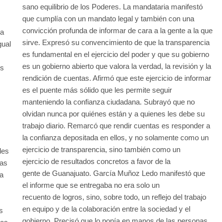
sano equilibrio de los Poderes. La mandataria manifestó
que cumplía con un mandato legal y también con una
convicción profunda de informar de cara a la gente a la que
la
sirve. Expresó su convencimiento de que la transparencia
gual
es fundamental en el ejercicio del poder y que su gobierno
es un gobierno abierto que valora la verdad, la revisión y la
os
rendición de cuentas. Afirmó que este ejercicio de informar
es el puente más sólido que les permite seguir
manteniendo la confianza ciudadana. Subrayó que no
olvidan nunca por quiénes están y a quienes les debe su
trabajo diario. Remarcó que rendir cuentas es responder a
la confianza depositada en ellos, y no solamente como un
ejercicio de transparencia, sino también como un
des
ejercicio de resultados concretos a favor de la
mas
gente de Guanajuato. García Muñoz Ledo manifestó que
ía
el informe que se entregaba no era solo un
recuento de logros, sino, sobre todo, un reflejo del trabajo
en equipo y de la colaboración entre la sociedad y el
s
gobierno. Precisó que lo ponía en manos de las personas