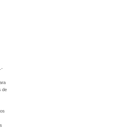
.-
ara
s de
dos
os