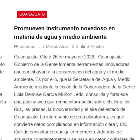
GUANAJUATO
Promueven instrumento novedoso en
materia de agua y medio ambiente
Soledad
2 Meses Atrás
0
3 Minutos
s
Guanajuato, Gto a 26 de mayo de 2026.- Guanajuato
Gto
Gobierno de la Gente fomenta herramientas innovadoras
te
que contribuyan a la conservación del agua y el medio
ambiente. Es por ello, que la Secretaría del Agua y Medio
Ambiente mediante la visión de la Gobernadora de la Gente
la
Libia Dennise García Muñoz Ledo, consolida y fortalece
cía
una página web que reúne información sobre el clima, los
ríos, las presas, la biodiversidad y el aire del estado de
Guanajuato. Lo interesante de esta plataforma, es que
convierte datos complicados en información clara y útil,
fácil de consultar en cualquier momento. Además, se
ar
actualiza constantemente y se basa en datos confiables del