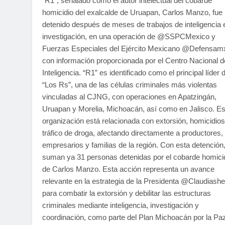
“R1”, señalado como el autor intelectual del cobarde
homicidio del exalcalde de Uruapan, Carlos Manzo, fue
detenido después de meses de trabajos de inteligencia 
investigación, en una operación de @SSPCMexico y
Fuerzas Especiales del Ejército Mexicano @Defensam
con información proporcionada por el Centro Nacional d
Inteligencia. “R1” es identificado como el principal líder 
“Los Rs”, una de las células criminales más violentas
vinculadas al CJNG, con operaciones en Apatzingán,
Uruapan y Morelia, Michoacán, así como en Jalisco. Es
organización está relacionada con extorsión, homicidios
tráfico de droga, afectando directamente a productores,
empresarios y familias de la región. Con esta detención
suman ya 31 personas detenidas por el cobarde homici
de Carlos Manzo. Esta acción representa un avance
relevante en la estrategia de la Presidenta @Claudiashe
para combatir la extorsión y debilitar las estructuras
criminales mediante inteligencia, investigación y
coordinación, como parte del Plan Michoacán por la Pa