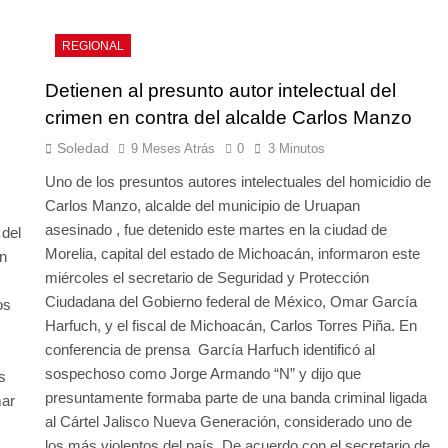
REGIONAL
Detienen al presunto autor intelectual del
crimen en contra del alcalde Carlos Manzo
Soledad
9 Meses Atrás
0
3 Minutos
Uno de los presuntos autores intelectuales del homicidio de
Carlos Manzo, alcalde del municipio de Uruapan
asesinado , fue detenido este martes en la ciudad de
 del
Morelia, capital del estado de Michoacán, informaron este
n
miércoles el secretario de Seguridad y Protección
Ciudadana del Gobierno federal de México, Omar García
os
Harfuch, y el fiscal de Michoacán, Carlos Torres Piña. En
conferencia de prensa García Harfuch identificó al
sospechoso como Jorge Armando “N” y dijo que
s
presuntamente formaba parte de una banda criminal ligada
mar
al Cártel Jalisco Nueva Generación, considerado uno de
los más violentos del país. De acuerdo con el secretario de