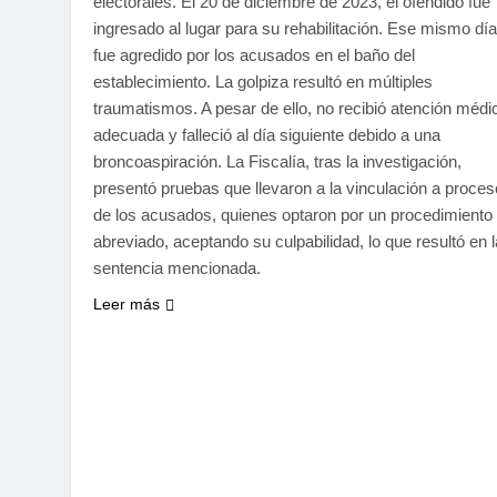
electorales. El 20 de diciembre de 2023, el ofendido fue
ingresado al lugar para su rehabilitación. Ese mismo día
fue agredido por los acusados en el baño del
establecimiento. La golpiza resultó en múltiples
traumatismos. A pesar de ello, no recibió atención médi
adecuada y falleció al día siguiente debido a una
broncoaspiración. La Fiscalía, tras la investigación,
presentó pruebas que llevaron a la vinculación a proces
de los acusados, quienes optaron por un procedimiento
abreviado, aceptando su culpabilidad, lo que resultó en l
sentencia mencionada.
Leer más