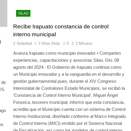
SILAO
Recibe Irapuato constancia de control
interno municipal
4
Soledad
2 Años Atrás
0
3 Minutos
Avanza Irapuato como municipio innovador • Comparten
experiencias, capacitaciones y asesorías Silao, Gto. 08
agosto del 2024.- El Gobierno de Irapuato continúa como
un Municipio innovador y a la vanguardia en el desarrollo y
gestión gubernamental pues, durante el XIV Congreso
e de
Interestatal de Contralores Estado Municipios, se recibió la
UIS
‘Constancia de Control Interno Municipal’. Miguel Ángel
Fonseca, tesorero municipal, informó que esta constancia,
acredita que el Municipio cuenta con un sistema de Control
ago
Interno Institucional, diseñado conforme al Marco Integrado
de Control Interno (MICI) emitido por el Sistema Nacional
os
de Fiscalización, así como los modelos de control interno