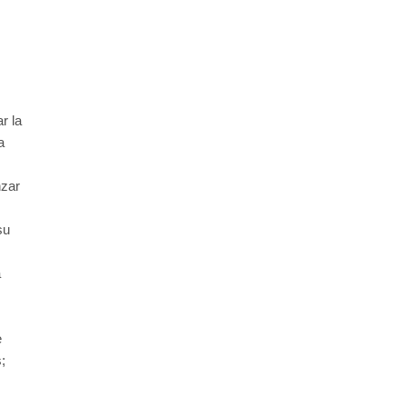
r la
a
nzar
su
a
e
;