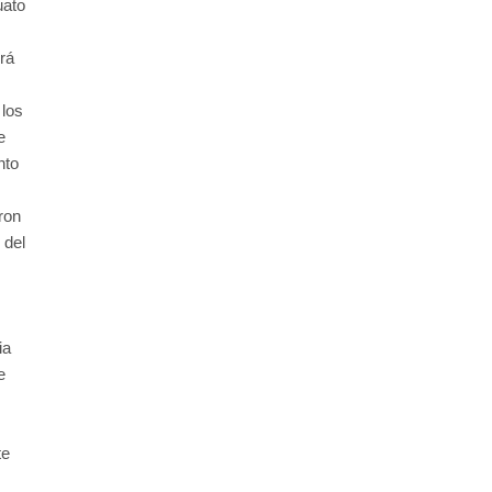
uato
rá
 los
e
nto
ron
 del
ia
e
te