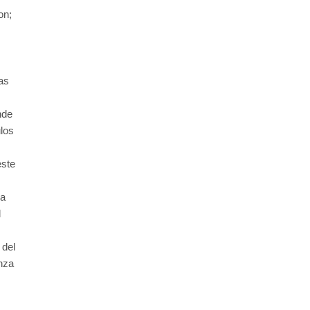
on;
as
nde
ulos
este
na
l
 del
nza