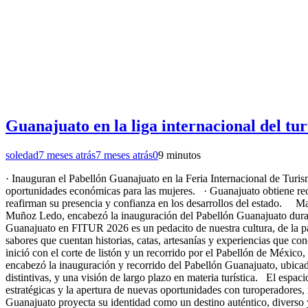
Guanajuato en la liga internacional del tu
soledad
7 meses atrás
7 meses atrás
0
9 minutos
· Inauguran el Pabellón Guanajuato en la Feria Internacional de Tur
oportunidades económicas para las mujeres. · Guanajuato obtiene re
reafirman su presencia y confianza en los desarrollos del estado. Ma
Muñoz Ledo, encabezó la inauguración del Pabellón Guanajuato durant
Guanajuato en FITUR 2026 es un pedacito de nuestra cultura, de la pas
sabores que cuentan historias, catas, artesanías y experiencias que 
inició con el corte de listón y un recorrido por el Pabellón de México,
encabezó la inauguración y recorrido del Pabellón Guanajuato, ubicad
distintivas, y una visión de largo plazo en materia turística. El esp
estratégicas y la apertura de nuevas oportunidades con turoperadores, 
Guanajuato proyecta su identidad como un destino auténtico, diverso 