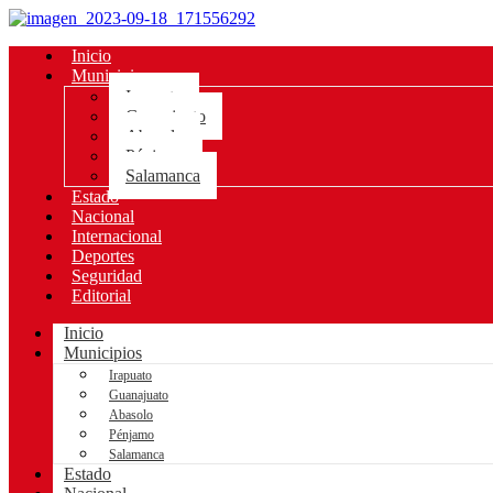
Inicio
Municipios
Irapuato
Guanajuato
Abasolo
Pénjamo
Salamanca
Estado
Nacional
Internacional
Deportes
Seguridad
Editorial
Inicio
Municipios
Irapuato
Guanajuato
Abasolo
Pénjamo
Salamanca
Estado