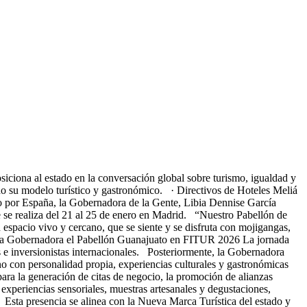
iona al estado en la conversación global sobre turismo, igualdad y
 su modelo turístico y gastronómico. · Directivos de Hoteles Meliá
ajo por España, la Gobernadora de la Gente, Libia Dennise García
 se realiza del 21 al 25 de enero en Madrid. “Nuestro Pabellón de
espacio vivo y cercano, que se siente y se disfruta con mojigangas,
ura la Gobernadora el Pabellón Guanajuato en FITUR 2026 La jornada
cos e inversionistas internacionales. Posteriormente, la Gobernadora
o con personalidad propia, experiencias culturales y gastronómicas
para la generación de citas de negocio, la promoción de alianzas
 experiencias sensoriales, muestras artesanales y degustaciones,
 Esta presencia se alinea con la Nueva Marca Turística del estado y