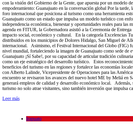
con la visión del Gobierno de la Gente, que apuesta por un modelo de
empoderamiento: Guanajuato en la conversación global Por la tarde,
foro internacional que posiciona al turismo como una herramienta estr
Guanajuato como un estado que impulsa un modelo turístico con enfoqu
independencia económica, bienestar y oportunidades reales para las 
agenda en FITUR, la Gobernadora asistió a la Ceremonia de Entrega de 
impacto social, económico y cultural. En la categoría Excelencias Tur
distribuidos en los municipios de Dolores Hidalgo, San Miguel de All
internacional. Asimismo, el Festival Internacional del Globo (FIG) f
nivel mundial, fortaleciendo la imagen de Guanajuato como sede de 
Guanajuato ¡Sí Sabe!, por su capacidad de articular tradición culinar
como un eje estratégico del desarrollo turístico. Estos reconocimientos
beneficios del turismo en las regiones y fortalece las economías loca
con Alberto Lalinde, Vicepresidente de Operaciones para las Américas
encuentro se revisaron los avances del nuevo hotel ME by Meliá en San
generará empleos de calidad y desarrollo económico local. Además, se
turismo no solo atrae visitantes, sino también inversión que impulsa c
Leer más
Irapuato