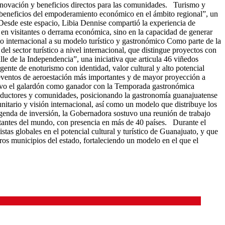
innovación y beneficios directos para las comunidades. Turismo y
beneficios del empoderamiento económico en el ámbito regional”, un
 Desde este espacio, Libia Dennise compartió la experiencia de
en visitantes o derrama económica, sino en la capacidad de generar
 internacional a su modelo turístico y gastronómico Como parte de la
 sector turístico a nivel internacional, que distingue proyectos con
le de la Independencia”, una iniciativa que articula 46 viñedos
nte de enoturismo con identidad, valor cultural y alto potencial
s eventos de aeroestación más importantes y de mayor proyección a
tuvo el galardón como ganador con la Temporada gastronómica
 productores y comunidades, posicionando la gastronomía guanajuatense
munitario y visión internacional, así como un modelo que distribuye los
agenda de inversión, la Gobernadora sostuvo una reunión de trabajo
rtantes del mundo, con presencia en más de 40 países. Durante el
as globales en el potencial cultural y turístico de Guanajuato, y que
os municipios del estado, fortaleciendo un modelo en el que el