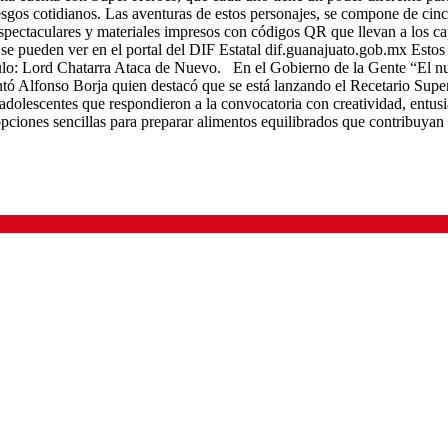
esgos cotidianos. Las aventuras de estos personajes, se compone de cin
pectaculares y materiales impresos con códigos QR que llevan a los capí
, se pueden ver en el portal del DIF Estatal dif.guanajuato.gob.mx Est
ulo: Lord Chatarra Ataca de Nuevo. En el Gobierno de la Gente “El nuevo
entó Alfonso Borja quien destacó que se está lanzando el Recetario Super
 y adolescentes que respondieron a la convocatoria con creatividad, en
iones sencillas para preparar alimentos equilibrados que contribuyan al