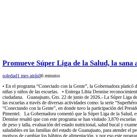
Promueve Súper Liga de la Salud, la sana 
soledad
1 mes atrás
0
6 minutos
• En el programa “Conectado con la Gente”, la Gobernadora platicó de l
niñas y niños de las escuelas. • Entrega Libia Dennise reconocimiento
ciudadana. Guanajuato, Gto. 22 de junio de 2026.- La Súper Liga de la
las escuelas a través de diversas actividades como: la serie “Superh
“Conectando con la Gente”, en donde tuvo la participación del Presid
Pimentel. La Gobernadora comentó que la Súper Liga de la Salud, es 
Dennise resaltó que con este programa se han visitado 3,870 escuelas 
de peso y talla, evaluación del estado nutricional, salud bucal y exa
saludables en las familias del estado de Guanajuato, para atender el pr
motivos de cambiar los hábitos de alimentación, y por eso este prog