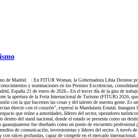
rismo
ismo de Madrid. · En FITUR Woman, la Gobernadora Libia Dennise posic
conocimientos y nominaciones en los Premios Excelencias, consolidando
drid, España 21 de enero de 2026.- En el tercer día de la gira de trab
e la apertura de la Feria Internacional de Turismo (FITUR) 2026, que
ión con la que hacemos las cosas y del talento de nuestra gente. Es un 
conectan directo con el corazón”, expresó la Mandataria Estatal. Inaug
 espacio que reúne a autoridades, líderes del sector, operadores turísti
o dentro del stand nacional, donde el estado se presenta como un destin
acio guanajuatense fue diseñado como un punto de encuentro profesional 
medios de comunicación, inversionistas y líderes del sector. A través de
y con raíces profundas, capaz de competir en el mercado internacional.