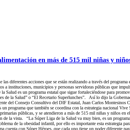
alimentación en más de 515 mil niñas y niño
as diferentes acciones que se están realizando a través del programa es
s a instituciones, municipios y personas servidoras públicas que impuls
 Salud es un programa estatal que sigue fortaleciéndose para promover 
éroes de la Salud” o “El Recetario Superlunches”. Así lo dijo la Gobe
ente del Consejo Consultivo del DIF Estatal, Juan Carlos Montesinos Ca
un programa que también se coordina con la estrategia nacional Vive 
primarias públicas, y se atendieron a más de 515 mil niñas y niños en e
men de la vista. “La Súper Liga de la Salud va muy bien, es un program
oblema de la obesidad infantil, por ello es importante esta estrategia pa
rama cuenta con Súper Héroes, que cada uno tiene un poder diferente p