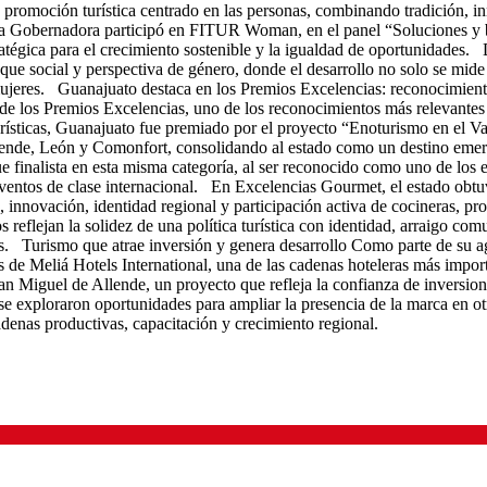
 promoción turística centrado en las personas, combinando tradición, 
 la Gobernadora participó en FITUR Woman, en el panel “Soluciones y 
atégica para el crecimiento sostenible y la igualdad de oportunidades.
e social y perspectiva de género, donde el desarrollo no solo se mide 
mujeres. Guanajuato destaca en los Premios Excelencias: reconocimiento
los Premios Excelencias, uno de los reconocimientos más relevantes del
ísticas, Guanajuato fue premiado por el proyecto “Enoturismo en el Val
ende, León y Comonfort, consolidando al estado como un destino emerge
ue finalista en esta misma categoría, al ser reconocido como uno de lo
eventos de clase internacional. En Excelencias Gourmet, el estado ob
ia, innovación, identidad regional y participación activa de cocineras,
 reflejan la solidez de una política turística con identidad, arraigo co
les. Turismo que atrae inversión y genera desarrollo Como parte de su 
 de Meliá Hotels International, una de las cadenas hoteleras más impo
 Miguel de Allende, un proyecto que refleja la confianza de inversionist
 exploraron oportunidades para ampliar la presencia de la marca en otr
adenas productivas, capacitación y crecimiento regional.