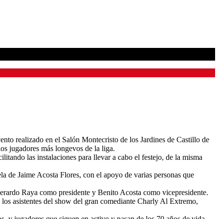
nto realizado en el Salón Montecristo de los Jardines de Castillo de
os jugadores más longevos de la liga.
ando las instalaciones para llevar a cabo el festejo, de la misma
la de Jaime Acosta Flores, con el apoyo de varias personas que
por Gerardo Raya como presidente y Benito Acosta como vicepresidente.
os los asistentes del show del gran comediante Charly Al Extremo,
pos, y jugadores que siguen en activo y pasan de los 70 años de vida.