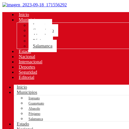
Inicio
Municipios
Irapuato
Guanajuato
Abasolo
Pénjamo
Salamanca
Estado
Nacional
Internacional
Deportes
Seguridad
Editorial
Inicio
Municipios
Irapuato
Guanajuato
Abasolo
Pénjamo
Salamanca
Estado