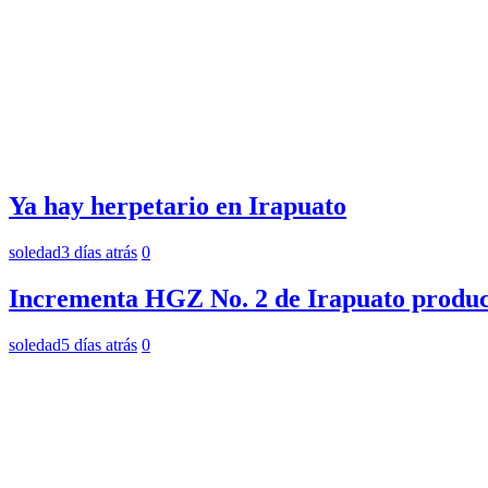
Ya hay herpetario en Irapuato
soledad
3 días atrás
0
Incrementa HGZ No. 2 de Irapuato product
soledad
5 días atrás
0