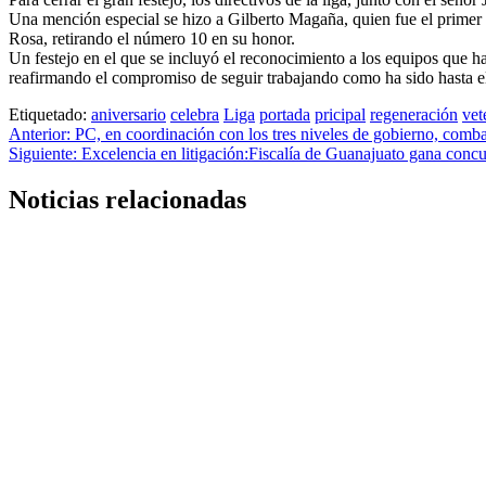
Una mención especial se hizo a Gilberto Magaña, quien fue el primer 
Rosa, retirando el número 10 en su honor.
Un festejo en el que se incluyó el reconocimiento a los equipos que ha
reafirmando el compromiso de seguir trabajando como ha sido hasta e
Etiquetado:
aniversario
celebra
Liga
portada
pricipal
regeneración
vet
Navegación
Anterior:
PC, en coordinación con los tres niveles de gobierno, comba
Siguiente:
Excelencia en litigación:Fiscalía de Guanajuato gana conc
de
entradas
Noticias relacionadas