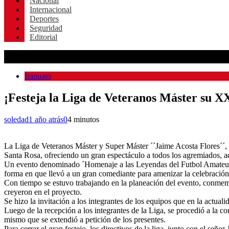
Nacional
Internacional
Deportes
Seguridad
Editorial
Irapuato
¡Festeja la Liga de Veteranos Máster su X
soledad
1 año atrás
0
4 minutos
La Liga de Veteranos Máster y Super Máster ´´Jaime Acosta Flores´´, l
Santa Rosa, ofreciendo un gran espectáculo a todos los agremiados, a
Un evento denominado ´Homenaje a las Leyendas del Futbol Amateur´´, 
forma en que llevó a un gran comediante para amenizar la celebración 
Con tiempo se estuvo trabajando en la planeación del evento, conmemo
creyeron en el proyecto.
Se hizo la invitación a los integrantes de los equipos que en la actua
Luego de la recepción a los integrantes de la Liga, se procedió a la c
mismo que se extendió a petición de los presentes.
Para cerrar el gran festejo, los directivos de la liga, junto con el se