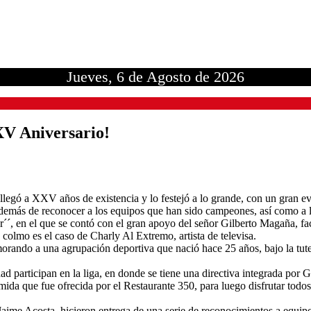
Jueves, 6 de Agosto de 2026
XV Aniversario!
legó a XXV años de existencia y lo festejó a lo grande, con un gran eve
demás de reconocer a los equipos que han sido campeones, así como a l
en el que se contó con el gran apoyo del señor Gilberto Magaña, facilit
colmo es el caso de Charly Al Extremo, artista de televisa.
rando a una agrupación deportiva que nació hace 25 años, bajo la tute
lidad participan en la liga, en donde se tiene una directiva integrada 
omida que fue ofrecida por el Restaurante 350, para luego disfrutar tod
ñor Jaime Acosta, hicieron entrega de una serie de reconocimientos a equi