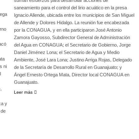
suman esfuerzos para desarrollar acciones de
saneamiento para el control del lirio acuático en la presa
tega
Ignacio Allende, ubicada entre los municipios de San Miguel
de Allende y Dolores Hidalgo. La reunión fue encabezada
rno
por la CONAGUA, y en ella participaron José Antonio
Zamora Gayosso, Subdirector General de Administración
acó
del Agua en CONAGUA; el Secretario de Gobierno, Jorge
Daniel Jiménez Lona; el Secretario de Agua y Medio
ata
Ambiente, José Lara Lona; Justino Arriga Rojas, Delegado
s ni
de la Secretaría de Desarrollo Rural en Guanajuato; y
l
Ángel Ernesto Ortega Mata, Director local CONAGUA en
Guanajuato.
,
Leer más
ca y
 de