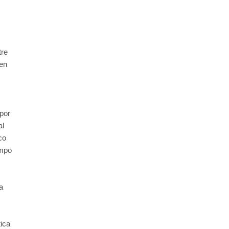
tre
en
 por
al
co
empo
a
tica