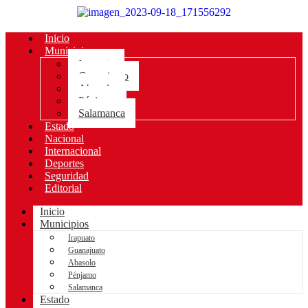
Inicio
Municipios
Irapuato
Guanajuato
Abasolo
Pénjamo
Salamanca
Estado
Nacional
Internacional
Deportes
Seguridad
Editorial
Inicio
Municipios
Irapuato
Guanajuato
Abasolo
Pénjamo
Salamanca
Estado