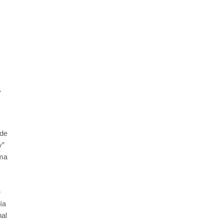
a
 de
y”
oma
e
ía
nal