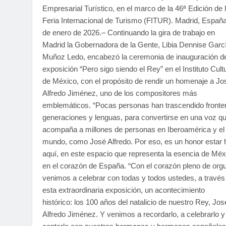
Empresarial Turístico, en el marco de la 46ª Edición de 
Feria Internacional de Turismo (FITUR). Madrid, Españ
de enero de 2026.– Continuando la gira de trabajo en
Madrid la Gobernadora de la Gente, Libia Dennise Garc
Muñoz Ledo, encabezó la ceremonia de inauguración de
exposición “Pero sigo siendo el Rey” en el Instituto Cult
de México, con el propósito de rendir un homenaje a Jo
Alfredo Jiménez, uno de los compositores más
emblemáticos. “Pocas personas han trascendido fronte
generaciones y lenguas, para convertirse en una voz q
acompaña a millones de personas en Iberoamérica y el
mundo, como José Alfredo. Por eso, es un honor estar 
aquí, en este espacio que representa la esencia de Méx
en el corazón de España. “Con el corazón pleno de orgu
venimos a celebrar con todas y todos ustedes, a través
esta extraordinaria exposición, un acontecimiento
histórico: los 100 años del natalicio de nuestro Rey, Jos
Alfredo Jiménez. Y venimos a recordarlo, a celebrarlo y