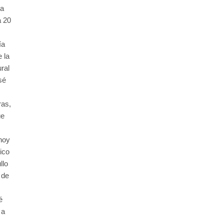
la
a 20
ía
 la
ural
sé
ras,
ue
hoy
ico
llo
 de
é
 a