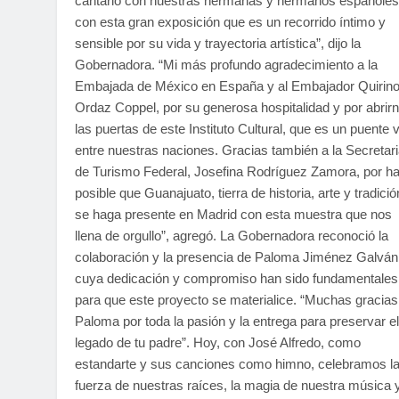
cantarlo con nuestras hermanas y hermanos españoles
con esta gran exposición que es un recorrido íntimo y
sensible por su vida y trayectoria artística”, dijo la
Gobernadora. “Mi más profundo agradecimiento a la
Embajada de México en España y al Embajador Quirin
Ordaz Coppel, por su generosa hospitalidad y por abrir
las puertas de este Instituto Cultural, que es un puente 
entre nuestras naciones. Gracias también a la Secretar
de Turismo Federal, Josefina Rodríguez Zamora, por h
posible que Guanajuato, tierra de historia, arte y tradició
se haga presente en Madrid con esta muestra que nos
llena de orgullo”, agregó. La Gobernadora reconoció la
colaboración y la presencia de Paloma Jiménez Galván
cuya dedicación y compromiso han sido fundamentales
para que este proyecto se materialice. “Muchas gracias
Paloma por toda la pasión y la entrega para preservar el
legado de tu padre”. Hoy, con José Alfredo, como
estandarte y sus canciones como himno, celebramos l
fuerza de nuestras raíces, la magia de nuestra música y