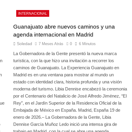
INTERNACIONAL
Guanajuato abre nuevos caminos y una
agenda internacional en Madrid
Soledad
7 Meses Atrás
0
6 Minutos
La Gobernadora de la Gente presentó la nueva marca
an
turística, con la que hizo una invitación a recorrer los
caminos de Guanajuato. La Experiencia Guanajuato en
n
Madrid es en una ventana para mostrar al mundo un
estado con identidad clara, historia profunda y una visión
moderna del turismo. Libia Dennise encabezó la ceremonia
por el Centenario del Natalicio de José Alfredo Jiménez, “El
que
Rey”, en el Jardín Superior de la Residencia Oficial de la
Embajada de México en España. Madrid, España 19 de
enero de 2026.– La Gobernadora de la Gente, Libia
o
Dennise García Muñoz Ledo inició una intensa gira de
,
trabajo en Madrid, con la cual se abre una agenda