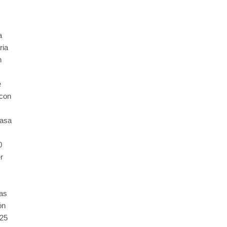
a
ria
n
e
 con
tasa
0
r
ias
ón
 25