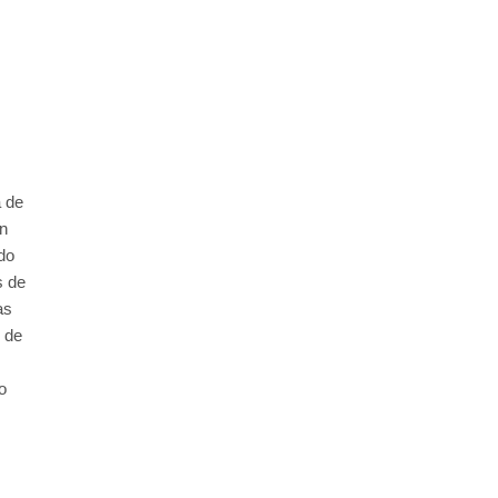
a de
ón
do
s de
as
o de
o