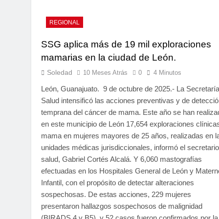
REGIONAL
SSG aplica más de 19 mil exploraciones
mamarias en la ciudad de León.
Soledad
10 Meses Atrás
0
4 Minutos
León, Guanajuato. 9 de octubre de 2025.- La Secretarí
Salud intensificó las acciones preventivas y de detecci
temprana del cáncer de mama. Este año se han realiza
en este municipio de León 17,654 exploraciones clínica
mama en mujeres mayores de 25 años, realizadas en l
unidades médicas jurisdiccionales, informó el secretari
salud, Gabriel Cortés Alcalá. Y 6,060 mastografías
efectuadas en los Hospitales General de León y Matern
Infantil, con el propósito de detectar alteraciones
sospechosas. De estas acciones, 229 mujeres
presentaron hallazgos sospechosos de malignidad
(BIRADS 4 y B5), y 52 casos fueron confirmados por la