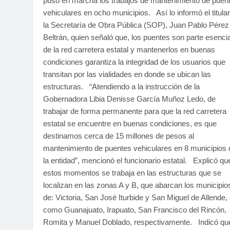
puso en marcha los trabajos de mantenimiento de puen
vehiculares en ocho municipios. Así lo informó el titula
la Secretaría de Obra Pública (SOP), Juan Pablo Pérez
Beltrán, quien señaló que, los puentes son parte esencia
de la red carretera estatal y mantenerlos en buenas
condiciones garantiza la integridad de los usuarios que
transitan por las vialidades en donde se ubican las
estructuras. “Atendiendo a la instrucción de la
Gobernadora Libia Denisse García Muñoz Ledo, de
trabajar de forma permanente para que la red carretera
estatal se encuentre en buenas condiciones, es que
destinamos cerca de 15 millones de pesos al
mantenimiento de puentes vehiculares en 8 municipios 
la entidad”, mencionó el funcionario estatal. Explicó qu
estos momentos se trabaja en las estructuras que se
localizan en las zonas A y B, que abarcan los municipio
de: Victoria, San José Iturbide y San Miguel de Allende, 
como Guanajuato, Irapuato, San Francisco del Rincón,
Romita y Manuel Doblado, respectivamente. Indicó qu