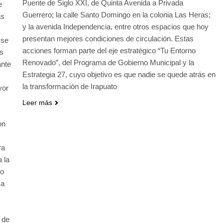
Puente de Siglo XXI, de Quinta Avenida a Privada
e
Guerrero; la calle Santo Domingo en la colonia Las Heras;
as
y la avenida Independencia, entre otros espacios que hoy
presentan mejores condiciones de circulación. Estas
 se
acciones forman parte del eje estratégico “Tu Entorno
as
Renovado”, del Programa de Gobierno Municipal y la
ante
Estrategia 27, cuyo objetivo es que nadie se quede atrás en
la transformación de Irapuato
yor
Leer más
on
ra
 la
jo
 a
a.
 de