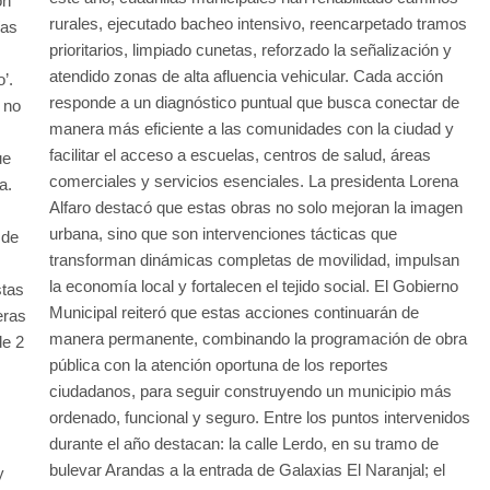
ón
rurales, ejecutado bacheo intensivo, reencarpetado tramos
ías
prioritarios, limpiado cunetas, reforzado la señalización y
atendido zonas de alta afluencia vehicular. Cada acción
’.
responde a un diagnóstico puntual que busca conectar de
 no
manera más eficiente a las comunidades con la ciudad y
facilitar el acceso a escuelas, centros de salud, áreas
ue
comerciales y servicios esenciales. La presidenta Lorena
ra.
Alfaro destacó que estas obras no solo mejoran la imagen
urbana, sino que son intervenciones tácticas que
 de
transforman dinámicas completas de movilidad, impulsan
la economía local y fortalecen el tejido social. El Gobierno
stas
Municipal reiteró que estas acciones continuarán de
eras
manera permanente, combinando la programación de obra
de 2
pública con la atención oportuna de los reportes
ciudadanos, para seguir construyendo un municipio más
ordenado, funcional y seguro. Entre los puntos intervenidos
.
durante el año destacan: la calle Lerdo, en su tramo de
bulevar Arandas a la entrada de Galaxias El Naranjal; el
y