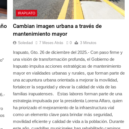
IRAPUATO
año
Cambian imagen urbana a través de
mantenimiento mayor
Soledad
7 Meses Atrás
0
3 Minutos
Irapuato, Gto. 26 de diciembre del 2025.- Con paso firme y
una visión de transformación profunda, el Gobierno de
o”
Irapuato impulsa acciones estratégicas de mantenimiento
mayor en vialidades urbanas y rurales, que forman parte de
una acupuntura urbana orientada a mejorar la movilidad,
fortalecer la seguridad y elevar la calidad de vida de las
familias irapuatenses. Estas labores forman parte de una
6.-
estrategia impulsada por la presidenta Lorena Alfaro, quien
ha priorizado el mejoramiento de la infraestructura vial
ro
como un elemento clave para brindar más seguridad,
los
movilidad eficiente y calidad de vida a la población. Durante
este año, cuadrillas municipales han rehabilitado caminos