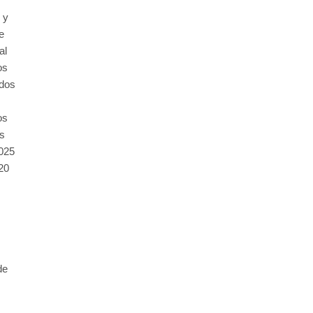
 y
e
al
os
ados
os
es
025
20
de