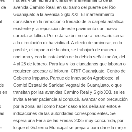
tes
martes 4 de febrero iniciarán el mantenimiento de la
r de
avenida Camino Real, en su tramo del puente del Río
Guanajuato a la avenida Siglo XXI. El mantenimiento
l
consistirá en la remoción o fresado de la carpeta asfáltica
existente y la reposición de este pavimento con nueva
carpeta asfáltica. Por esta razón, no será necesario cerrar
a la circulación dicha vialidad. A efecto de aminorar, en lo
posible, el impacto de la obra, se trabajará de manera
nocturna y con la instalación de la debida señalización, del
4 al 25 de febrero. Para las y los ciudadanos que laboran o
requieren accesar al Inforum, CRIT Guanajuato, Centro de
Gobierno Irapuato, Parque de Innovación Agrobiotec, al
de
Comité Estatal de Sanidad Vegetal de Guanajuato, o que
e en
transitan por las avenidas Camino Real y Siglo XXI, se les
invita a tener paciencia al conducir, avanzar con precaución
s
por la zona, así como hacer caso a los señalamientos e
así
indicaciones de las autoridades correspondientes. Se
espera una Feria de las Fresas 2025 muy concurrida, por
e
lo que el Gobierno Municipal se prepara para darle la mejor