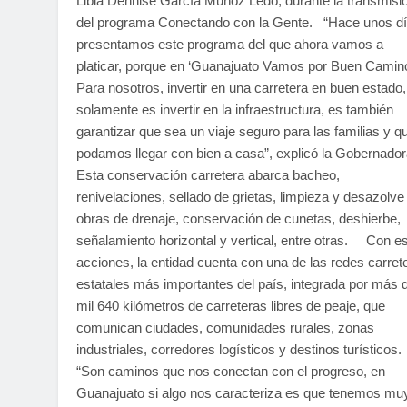
Libia Dennise García Muñoz Ledo, durante la transmisi
del programa Conectando con la Gente. “Hace unos d
presentamos este programa del que ahora vamos a
platicar, porque en ‘Guanajuato Vamos por Buen Camino
Para nosotros, invertir en una carretera en buen estado,
solamente es invertir en la infraestructura, es también
garantizar que sea un viaje seguro para las familias y q
podamos llegar con bien a casa”, explicó la Gobernado
Esta conservación carretera abarca bacheo,
renivelaciones, sellado de grietas, limpieza y desazolve
obras de drenaje, conservación de cunetas, deshierbe,
señalamiento horizontal y vertical, entre otras. Con e
acciones, la entidad cuenta con una de las redes carret
estatales más importantes del país, integrada por más 
mil 640 kilómetros de carreteras libres de peaje, que
comunican ciudades, comunidades rurales, zonas
industriales, corredores logísticos y destinos turísticos
“Son caminos que nos conectan con el progreso, en
Guanajuato si algo nos caracteriza es que tenemos mu