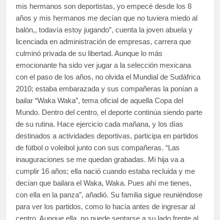
mis hermanos son deportistas, yo empecé desde los 8
años y mis hermanos me decían que no tuviera miedo al
balón,, todavía estoy jugando”, cuenta la joven abuela y
licenciada en administración de empresas, carrera que
culminó privada de su libertad. Aunque lo más
emocionante ha sido ver jugar a la selección mexicana
con el paso de los años, no olvida el Mundial de Sudáfrica
2010; estaba embarazada y sus compañeras la ponían a
bailar “Waka Waka”, tema oficial de aquella Copa del
Mundo. Dentro del centro, el deporte continúa siendo parte
de su rutina. Hace ejercicio cada mañana, y los días
destinados a actividades deportivas, participa en partidos
de fútbol o voleibol junto con sus compañeras. “Las
inauguraciones se me quedan grabadas. Mi hija va a
cumplir 16 años; ella nació cuando estaba recluida y me
decían que bailara el Waka, Waka. Pues ahí me tienes,
con ella en la panza”, añadió. Su familia sigue reuniéndose
para ver los partidos, como lo hacía antes de ingresar al
centro. Aunque ella no puede sentarse a su lado frente al