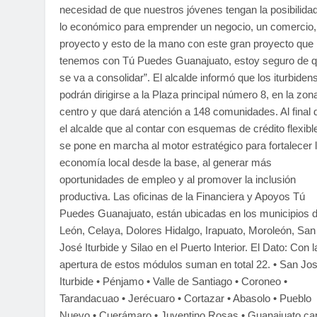
necesidad de que nuestros jóvenes tengan la posibilida
lo económico para emprender un negocio, un comercio,
proyecto y esto de la mano con este gran proyecto que
tenemos con Tú Puedes Guanajuato, estoy seguro de 
se va a consolidar”. El alcalde informó que los iturbiden
podrán dirigirse a la Plaza principal número 8, en la zon
centro y que dará atención a 148 comunidades. Al final d
el alcalde que al contar con esquemas de crédito flexibl
se pone en marcha al motor estratégico para fortalecer 
economía local desde la base, al generar más
oportunidades de empleo y al promover la inclusión
productiva. Las oficinas de la Financiera y Apoyos Tú
Puedes Guanajuato, están ubicadas en los municipios d
León, Celaya, Dolores Hidalgo, Irapuato, Moroleón, San
José Iturbide y Silao en el Puerto Interior. El Dato: Con l
apertura de estos módulos suman en total 22. • San Jo
Iturbide • Pénjamo • Valle de Santiago • Coroneo •
Tarandacuao • Jerécuaro • Cortazar • Abasolo • Pueblo
Nuevo • Cuerámaro • Juventino Rosas • Guanajuato cap