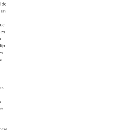
d de
 un
que
ses
a
ijo
es
la
e:
a
sé
ital