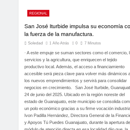
REGIONAL
San José Iturbide impulsa su economía c
la fuerza de la manufactura.
Soledad
1 Año Atrás
0
7 Minutos
· A este empuje se suman sectores como el comercio, 
servicios y la agricultura, que enriquecen el tejido
productivo local. Además, el acceso a financiamiento
accesible será pieza clave para volver más dinámicos 
los nuevos emprendimientos y servirá para consolidar
negocios en crecimiento. San José Iturbide, Guanajuat
24 de junio del 2025. Ubicado en la región noreste del
estado de Guanajuato, este municipio se consolida co
un polo económico gracias a su firme vocación industria
Ivon Padilla Hernández, Directora General de la Financi
y Apoyos Tú Puedes Guanajuato, durante la apertura de
módulo de atención directa en esa localidad dijo que, la