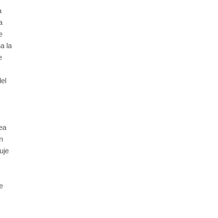
a
a
e
a la
e
s
el
ea
n
uje
e