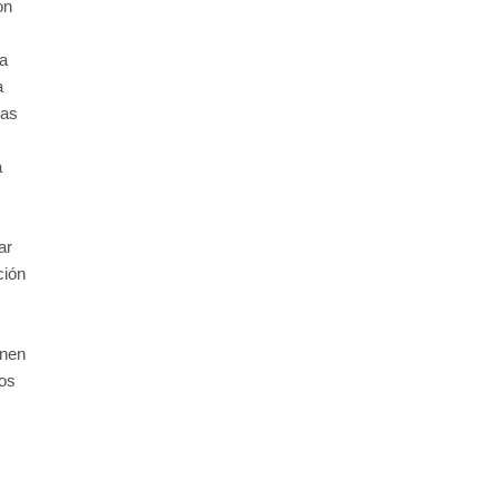
on
la
a
mas
a
ar
ción
enen
os