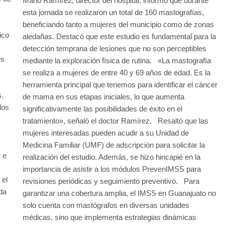
Mario Ramírez, director del hospital, informó que durante
esta jornada se realizaron un total de 160 mastografías,
beneficiando tanto a mujeres del municipio como de zonas
ico
aledañas. Destacó que este estudio es fundamental para la
detección temprana de lesiones que no son perceptibles
es
mediante la exploración física de rutina. «La mastografía
se realiza a mujeres de entre 40 y 69 años de edad. Es la
herramienta principal que tenemos para identificar el cáncer
es.
de mama en sus etapas iniciales, lo que aumenta
los
significativamente las posibilidades de éxito en el
tratamiento», señaló el doctor Ramírez. Resaltó que las
mujeres interesadas pueden acudir a su Unidad de
Medicina Familiar (UMF) de adscripción para solicitar la
r e
realización del estudio. Además, se hizo hincapié en la
importancia de asistir a los módulos PrevenIMSS para
 el
revisiones periódicas y seguimiento preventivo. Para
da
garantizar una cobertura amplia, el IMSS en Guanajuato no
solo cuenta con mastógrafos en diversas unidades
médicas, sino que implementa estrategias dinámicas