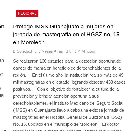
REGIONAL
ón
Protege IMSS Guanajuato a mujeres en
jornada de mastografía en el HGSZ no. 15
en Moroleón.
Soledad
3 Meses Atrás
0
4 Minutos
an
Se realizaron 160 estudios para la detección oportuna de
cáncer de mama en beneficio de derechohabientes de la
e».
región. · En el último año, la institución realizó más de 49
mil mastografías en el estado, logrando detectar 433 casos
o
positivos. Con el objetivo de fortalecer la cultura de la
la
prevención y brindar atención oportuna a sus
derechohabientes, el Instituto Mexicano del Seguro Social
(IMSS) en Guanajuato llevó a cabo una exitosa jornada de
mastografías en el Hospital General de Subzona (HGSZ)
No. 15, ubicado en el municipio de Moroleón. El doctor
s de