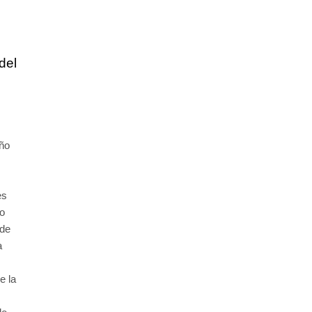
del
iño
es
no
 de
a
e la